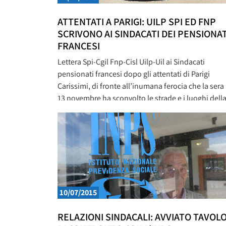
ATTENTATI A PARIGI: UILP SPI ED FNP
SCRIVONO AI SINDACATI DEI PENSIONAT
FRANCESI
Lettera Spi-Cgil Fnp-Cisl Uilp-Uil ai Sindacati
pensionati francesi dopo gli attentati di Parigi
Carissimi, di fronte all’inumana ferocia che la sera
13 novembre ha sconvolto le strade e i luoghi dell
socialità di Parigi, vogliamo esprimervi il nostro pi
sincero cordoglio e la più forte solidarietà. Non c’è
nessun alibi civile o religioso, nessuna
10/07/2015
RELAZIONI SINDACALI: AVVIATO TAVOL