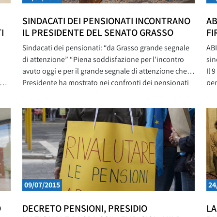
SINDACATI DEI PENSIONATI INCONTRANO
AB
I
IL PRESIDENTE DEL SENATO GRASSO
FI
Sindacati dei pensionati: “da Grasso grande segnale
ABI
di attenzione” “Piena soddisfazione per l’incontro
sin
avuto oggi e per il grande segnale di attenzione che il
Il 
 del
Presidente ha mostrato nei confronti dei pensionati
pen
a
italiani e dei sindacati che li rappresentano”. Così i
Seg
ù
Segretari generali di Spi-Cgil, Fnp-Cisl e Uilp-Uil Carla
Seg
Cantone, Gigi Bonfanti e Romano Bellissima
Vol
commentano
del
09/07/2015
24
O
DECRETO PENSIONI, PRESIDIO
LA