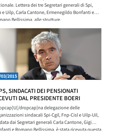
ionale. Lettera dei tre Segretari generali di Spi,
 e Uilp, Carla Cantone, Ermenegildo Bonfanti e
ano Bellissima, alle strutture.
opcap]I[/dropcap]l Governo Renzi ha deciso di
e attuazione alla Sentenza della Corte
tituzionale senza alcun confronto col sindacato,
 un decreto legge che restituisce solo una parte di
/03/2015
PS, SINDACATI DEI PENSIONATI
CEVUTI DAL PRESIDENTE BOERI
opcap]U[/dropcap]na delegazione delle
anizzazioni sindacali Spi-Cgil, Fnp-Cisl e Uilp-Uil,
data dai Segretari generali Carla Cantone, Gigi
fanti e Romano Bellissima, è stata ricevuta questa