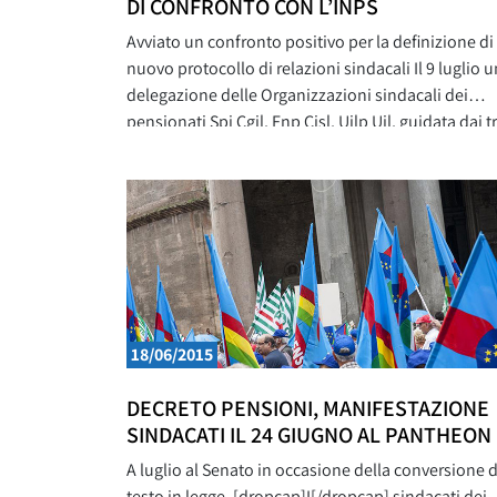
DI CONFRONTO CON L’INPS
Avviato un confronto positivo per la definizione di
nuovo protocollo di relazioni sindacali Il 9 luglio 
delegazione delle Organizzazioni sindacali dei
pensionati Spi Cgil, Fnp Cisl, Uilp Uil, guidata dai t
Segretari generali Carla Cantone, Gigi Bonfanti e
Romano Bellissima, si è incontrata con il Presiden
dell’Inps Tito Boeri. È stato un incontro
18/06/2015
DECRETO PENSIONI, MANIFESTAZIONE
SINDACATI IL 24 GIUGNO AL PANTHEON
A luglio al Senato in occasione della conversione d
testo in legge. [dropcap]I[/dropcap] sindacati dei