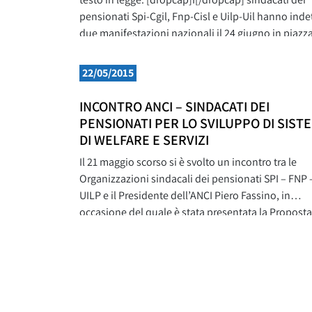
pensionati Spi-Cgil, Fnp-Cisl e Uilp-Uil hanno inde
due manifestazioni nazionali il 24 giugno in piazz
del Pantheon a Roma e a luglio davanti al Senato i
occasione della conversione in legge del decreto d
22/05/2015
governo sulle pensioni. Presidi e manifestazioni
INCONTRO ANCI – SINDACATI DEI
PENSIONATI PER LO SVILUPPO DI SISTE
DI WELFARE E SERVIZI
Il 21 maggio scorso si è svolto un incontro tra le
Organizzazioni sindacali dei pensionati SPI – FNP 
UILP e il Presidente dell’ANCI Piero Fassino, in
occasione del quale è stata presentata la Proposta
protocollo d’intesa sociale. Tale proposta, frutto d
un positivo confronto avviato negli ultimi anni,
scaturisce dalla necessità di individuare