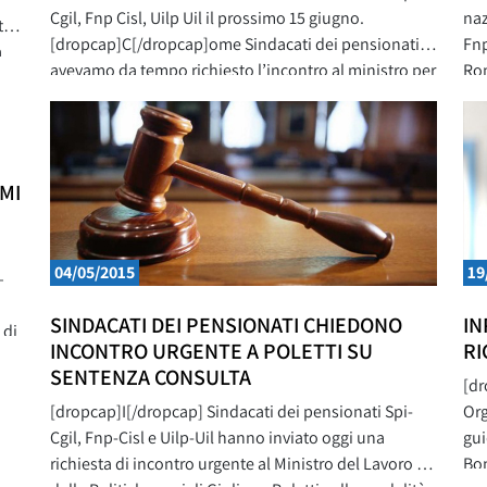
Cgil, Fnp Cisl, Uilp Uil il prossimo 15 giugno.
naz
tto
[dropcap]C[/dropcap]ome Sindacati dei pensionati
Fnp
a
avevamo da tempo richiesto l’incontro al ministro per
Rom
n
riaprire un tavolo di confronto sulla condizione dei
[dr
el
pensionati.
dar
Cos
con
MI
04/05/2015
19
–
SINDACATI DEI PENSIONATI CHIEDONO
IN
 di
INCONTRO URGENTE A POLETTI SU
RI
i
SENTENZA CONSULTA
[dr
[dropcap]I[/dropcap] Sindacati dei pensionati Spi-
Org
Cgil, Fnp-Cisl e Uilp-Uil hanno inviato oggi una
gui
richiesta di incontro urgente al Ministro del Lavoro e
Bon