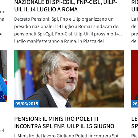
NAZIONALE DI SPI-CGIL, FNP-CISL, UILP-
RI
UIL IL 14 LUGLIO A ROMA
UI
 un
una
Decreto Pensioni: Spi, Fnp e Uilp organizzano un
La 
presidio nazionale il 14 luglio a Roma I sindacati dei
del
re
pensionati Spi-Cgil, Fnp-Cisl, Uilp-Uil il prossimo 14
pre
luglio manifesteranno a Roma, in Piazza del
dei
te
Pantheon (dalle ore 9,30 alle ore 12,30) in occasione
del
della discussione in Senato per la conversione in
Fnp
legge del decreto del Governo sulle
Rom
dis
05/06/2015
26
PENSIONI: IL MINISTRO POLETTI
LE
INCONTRA SPI, FNP, UILP IL 15 GIUGNO
SP
el
Il Ministro del lavoro Giuliano Poletti incontrerà Spi
Ric