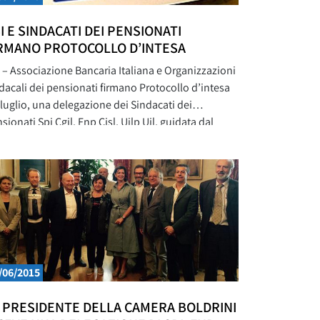
I E SINDACATI DEI PENSIONATI
RMANO PROTOCOLLO D’INTESA
 – Associazione Bancaria Italiana e Organizzazioni
dacali dei pensionati firmano Protocollo d’intesa
9 luglio, una delegazione dei Sindacati dei
sionati Spi Cgil, Fnp Cisl, Uilp Uil, guidata dal
retario generale Uilp Romano Bellissima e dai
retari nazionali Spi e Fnp Ivan Pedretti e Patrizia
poni, si è incontrata con il Direttore generale
l’Associazione bancaria italiana
/06/2015
 PRESIDENTE DELLA CAMERA BOLDRINI