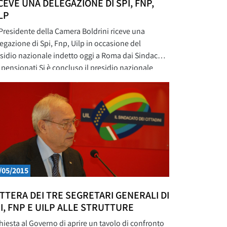
CEVE UNA DELEGAZIONE DI SPI, FNP,
LP
Presidente della Camera Boldrini riceve una
egazione di Spi, Fnp, Uilp in occasione del
sidio nazionale indetto oggi a Roma dai Sindacati
 pensionati Si è concluso il presidio nazionale
le organizzazioni sindacali dei pensionati Spi Cgil,
 Cisl e Uilp Uil organizzato questa mattina a
a, al Pantheon, in concomitanza con l’avvio della
cussione
/05/2015
TTERA DEI TRE SEGRETARI GENERALI DI
I, FNP E UILP ALLE STRUTTURE
hiesta al Governo di aprire un tavolo di confronto