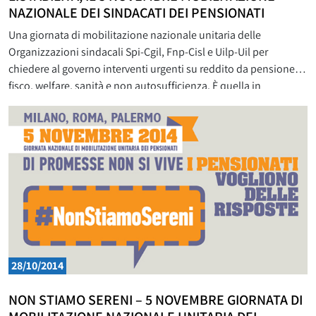
NAZIONALE DEI SINDACATI DEI PENSIONATI
Una giornata di mobilitazione nazionale unitaria delle
Organizzazioni sindacali Spi-Cgil, Fnp-Cisl e Uilp-Uil per
chiedere al governo interventi urgenti su reddito da pensione,
fisco, welfare, sanità e non autosufficienza. È quella in
programma per il prossimo 5 novembre che vedrà i tre sindacati
impegnati contemporaneamente in tre città: a Milano, al Teatro
Nuovo (Piazza San
28/10/2014
NON STIAMO SERENI – 5 NOVEMBRE GIORNATA DI