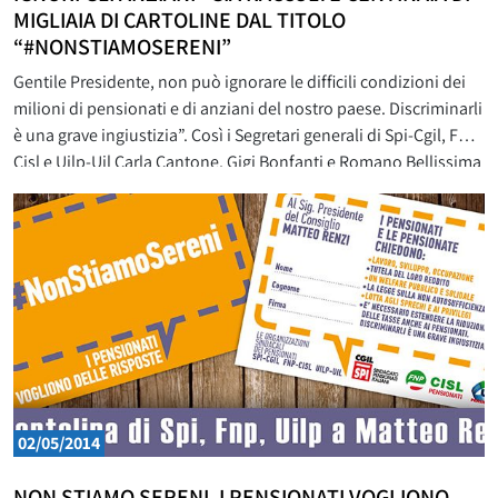
MIGLIAIA DI CARTOLINE DAL TITOLO
“#NONSTIAMOSERENI”
Gentile Presidente, non può ignorare le difficili condizioni dei
milioni di pensionati e di anziani del nostro paese. Discriminarli
è una grave ingiustizia”. Così i Segretari generali di Spi-Cgil, Fnp-
Cisl e Uilp-Uil Carla Cantone, Gigi Bonfanti e Romano Bellissima
in una lettera inviata al Premier Matteo Renzi. “Abbiamo accolto
favorevolmente le Sue dichiarazioni su una
02/05/2014
NON STIAMO SERENI. I PENSIONATI VOGLIONO