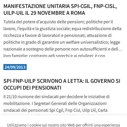
MANIFESTAZIONE UNITARIA SPI-CGIL, FNP-CISL,
UILP-UIL IL 29 NOVEMBRE A ROMA
Tutela del potere d’acquisto delle pensioni; politiche per il
lavoro, l’equità e la giustizia sociale; equa redistribuzione della
ricchezza a favore di lavoratori e pensionati; attuazione di
politiche in grado di garantire un welfare universalistico; legge
nazionale a sostegno delle persone non autosufficienti e delle
loro famiglie; contrasto agli sprechi e ai privilegi: è con
24/09/2013
SPI-FNP-UILP SCRIVONO A LETTA: IL GOVERNO SI
OCCUPI DEI PENSIONATI
Il 21/10 riunione dei sindacati per decidere le iniziative di
mobilitazione. I Segretari Generali delle Organizzazioni
sindacali dei pensionati Spi Cgil, Fnp Cisl, Uilp Uil, Carla
Cantone, Gigi Bonfanti e Romano Bellissima, hanno inviato una
lettera al Presidente del Consiglio Enrico Letta per richiamare
Utilizziamo i cookie sul nostro sito Web per offrirti una esperienza