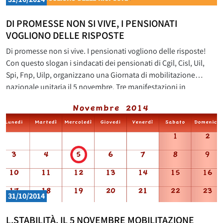
DI PROMESSE NON SI VIVE, I PENSIONATI
VOGLIONO DELLE RISPOSTE
Di promesse non si vive. I pensionati vogliono delle risposte!
Con questo slogan i sindacati dei pensionati di Cgil, Cisl, Uil,
Spi, Fnp, Uilp, organizzano una Giornata di mobilitazione
nazionale unitaria il 5 novembre. Tre manifestazioni in
contemporanea nella mattinata a Milano, Roma, Palermo,
concluse dai Segretari generali di Spi, Fnp, Uilp, Carla Cantone,
Gigi
31/10/2014
L.STABILITÀ, IL 5 NOVEMBRE MOBILITAZIONE