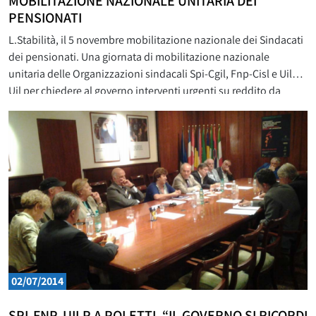
MOBILITAZIONE NAZIONALE UNITARIA DEI
PENSIONATI
L.Stabilità, il 5 novembre mobilitazione nazionale dei Sindacati
dei pensionati. Una giornata di mobilitazione nazionale
unitaria delle Organizzazioni sindacali Spi-Cgil, Fnp-Cisl e Uilp-
Uil per chiedere al governo interventi urgenti su reddito da
pensione, fisco, welfare, sanità e non autosufficienza. È quella
in programma per il prossimo 5 novembre che vedrà i tre
sindacati impegnati contemporaneamente in
02/07/2014
SPI‐FNP‐UILP A POLETTI, “IL GOVERNO SI RICORDI