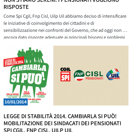
RISPOSTE
Come Spi Cgil, Fnp Cisl, Uilp Uil abbiamo deciso di intensificare
le iniziative di coinvolgimento dei cittadini e di
sensibilizzazione nei confronti del Governo, che ad oggi non ha
ancora dato risposte adeguate ai principali bisogni e problemi
delle persone anziane e pensionate del nostro Paese. Abbiamo
realizzato e stampato una cartolina da inviare al
10/01/2014
LEGGE DI STABILITÀ 2014. CAMBIARLA SI PUÒ!
MOBILITAZIONE DEI SINDACATI DEI PENSIONATI
SPI CGIL, FNP CISL, UILP UIL