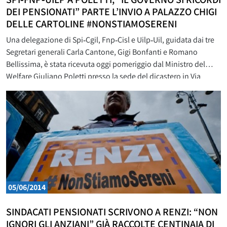
DEI PENSIONATI” PARTE L’INVIO A PALAZZO CHIGI
DELLE CARTOLINE #NONSTIAMOSERENI
Una delegazione di Spi‐Cgil, Fnp‐Cisl e Uilp‐Uil, guidata dai tre
Segretari generali Carla Cantone, Gigi Bonfanti e Romano
Bellissima, è stata ricevuta oggi pomeriggio dal Ministro del
Welfare Giuliano Poletti presso la sede del dicastero in Via
Veneto. Al Ministro è stata consegnata una parte delle cartoline
firmate da oltre un milione di pensionati nel
05/06/2014
SINDACATI PENSIONATI SCRIVONO A RENZI: “NON
IGNORI GLI ANZIANI” GIÀ RACCOLTE CENTINAIA DI