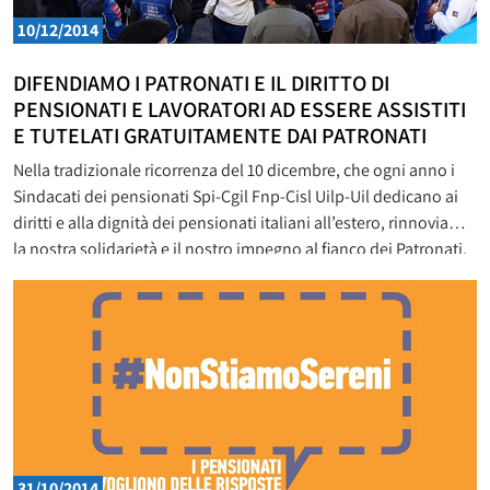
10/12/2014
DIFENDIAMO I PATRONATI E IL DIRITTO DI
PENSIONATI E LAVORATORI AD ESSERE ASSISTITI
E TUTELATI GRATUITAMENTE DAI PATRONATI
Nella tradizionale ricorrenza del 10 dicembre, che ogni anno i
Sindacati dei pensionati Spi-Cgil Fnp-Cisl Uilp-Uil dedicano ai
diritti e alla dignità dei pensionati italiani all’estero, rinnoviamo
la nostra solidarietà e il nostro impegno al fianco dei Patronati,
per impedire che l’attacco portato con il taglio delle risorse si
trasformi nella perdita di diritti per
31/10/2014