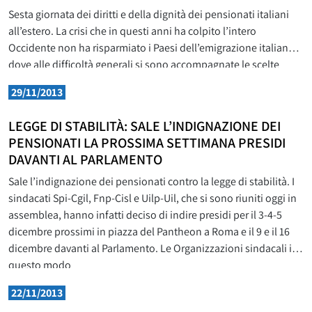
Sesta giornata dei diritti e della dignità dei pensionati italiani
all’estero. La crisi che in questi anni ha colpito l’intero
Occidente non ha risparmiato i Paesi dell’emigrazione italiana,
dove alle difficoltà generali si sono accompagnate le scelte
operate negli ultimi anni dai diversi Governi, con pesantissimi
29/11/2013
tagli ai servizi di assistenza e alle strutture di
LEGGE DI STABILITÀ: SALE L’INDIGNAZIONE DEI
PENSIONATI LA PROSSIMA SETTIMANA PRESIDI
DAVANTI AL PARLAMENTO
Sale l’indignazione dei pensionati contro la legge di stabilità. I
sindacati Spi-Cgil, Fnp-Cisl e Uilp-Uil, che si sono riuniti oggi in
assemblea, hanno infatti deciso di indire presidi per il 3-4-5
dicembre prossimi in piazza del Pantheon a Roma e il 9 e il 16
dicembre davanti al Parlamento. Le Organizzazioni sindacali in
questo modo
22/11/2013