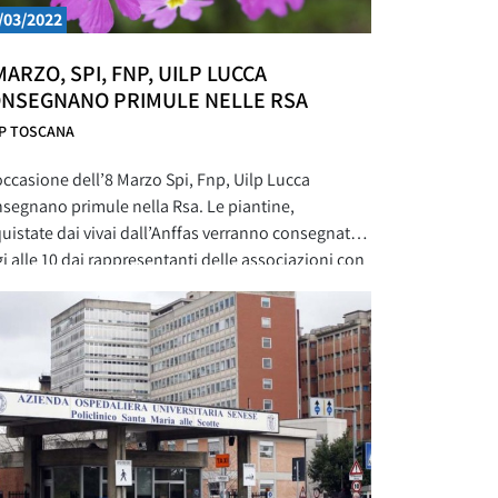
/03/2022
MARZO, SPI, FNP, UILP LUCCA
NSEGNANO PRIMULE NELLE RSA
LP TOSCANA
occasione dell’8 Marzo Spi, Fnp, Uilp Lucca
segnano primule nella Rsa. Le piantine,
uistate dai vivai dall’Anffas verranno consegnate
i alle 10 dai rappresentanti delle associazioni con
ssessora alle politiche sociali di Lucca, Valeria
lioli, alle donne della Pia Casa. Alle 11 andranno
a casa di riposo di Monte San Quirico, mentre alle
30