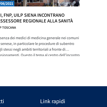
/06/2021
I, FNP, UILP SIENA INCONTRANO
ASSESSORE REGIONALE ALLA SANITÀ
LP TOSCANA
senza dei medici di medicina generale nei comuni
 senese, in particolare le procedure di subentro
li stessi negli ambiti territoriali a fronte di
sionamenti. Questo il tema al centro dell’incontro
 si è tenuto nella settimana scorsa, in
eoconferenza, tra l’assessore regionale alla sanità
pi, Fnp, Uilp Siena. Nella riunione sono state
rontate
ti
Link rapidi