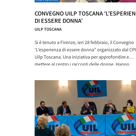
CONVEGNO UILP TOSCANA ‘L’ESPERIE
DI ESSERE DONNA’
UILP TOSCANA
Si è tenuto a Firenze, ieri 28 febbraio, il Convegno
‘L’esperienza di essere donna” organizzato dal C
Uilp Toscana. Una iniziativa per approfondire e
mettere al centro i racconti delle donne. Hanno
partecipato all’iniziativa Livia Piersanti, Segretaria
nazionale Uilp e responsabile CPO, Annalisa
Nocentini, Segretaria Generale Uilp Toscana, Lia To
responsabile CPO Uilp Toscana e