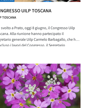
NGRESSO UILP TOSCANA
LP TOSCANA
è svolto a Prato, oggi 8 giugno, il Congresso Uilp
cana. Alla riunione hanno partecipato il
retario generale Uilp Carmelo Barbagallo, che ha
cluso i lavori del Congresso, il Segretario
anizzativo Uilp Pasquale Lucia, la Tesoriera Uilp
ilia De Laurenzi, il Segretario Generale Uil Paolo
tappè. Una giornata di dibattito approfondito e di
lessioni