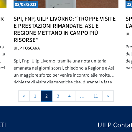
02/08/2021
23
ER
SPI, FNP, UILP LIVORNO: “TROPPE VISITE
SP
E PRESTAZIONI RIMANDATE. ASL E
L’
REGIONE METTANO IN CAMPO PIÙ
UI
RISORSE”
ra
Pre
UILP TOSCANA
 la
del
Spi, Fnp, Uilp Livorno, tramite una nota unitaria
deg
rci
emanata nei giorni scorsi, chiedono a Regione e Asl
pen
un maggiore sforzo per venire incontro alle molte
che
richieste di visite diagnostiche che, durante la fase
vid
critica della pandemia Covid-19, sono aumentate. Al
e S
Navigazione degli articoli
«
1
2
3
4
…
11
»
contempo però denunciano anche che troppe
aff
prestazioni sono state rinviate creando disagi
specialmente verso i
TI
UILP Contat