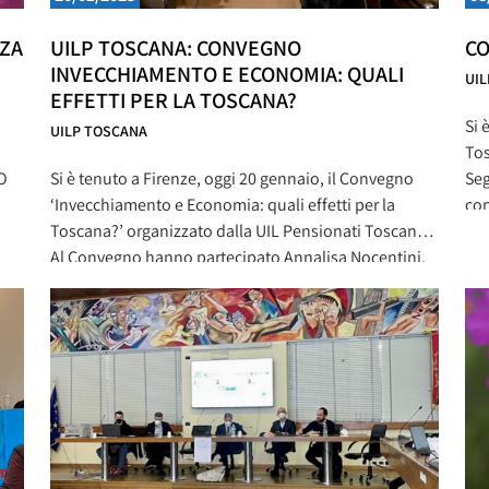
NZA
UILP TOSCANA: CONVEGNO
CO
INVECCHIAMENTO E ECONOMIA: QUALI
UI
EFFETTI PER LA TOSCANA?
Si 
UILP TOSCANA
Tos
PO
Si è tenuto a Firenze, oggi 20 gennaio, il Convegno
Seg
‘Invecchiamento e Economia: quali effetti per la
con
Toscana?’ organizzato dalla UIL Pensionati Toscana.
org
Al Convegno hanno partecipato Annalisa Nocentini,
Cec
Segretaria generale Uil Pensionati Uilp Toscana;
Fan
si,
Paolo Fantappiè; Segretario Generale Uil Toscana,
rif
Matteo Biffoni, Presidente di Anci Toscana. Nel corso
del suo intervento, Nocentini ha dichiarato: