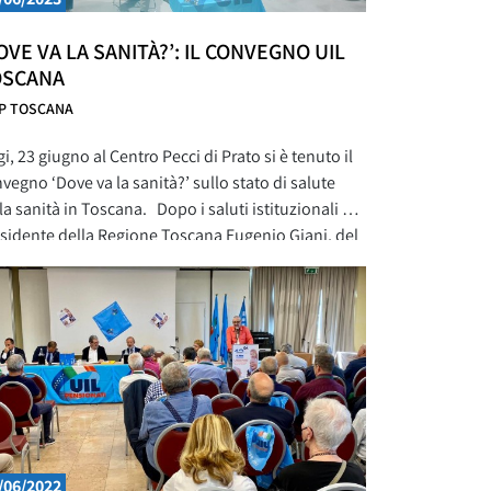
OVE VA LA SANITÀ?’: IL CONVEGNO UIL
OSCANA
LP TOSCANA
i, 23 giugno al Centro Pecci di Prato si è tenuto il
vegno ‘Dove va la sanità?’ sullo stato di salute
la sanità in Toscana. Dopo i saluti istituzionali del
sidente della Regione Toscana Eugenio Giani, del
daco di Prato Matteo Biffoni e dei padroni di casa
la UIL Prato e del Centro Pecci,
/06/2022