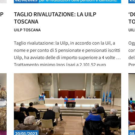
LP
TAGLIO RIVALUTAZIONE: LA UILP
‘D
TOSCANA
T
UILP TOSCANA
UI
Taglio rivalutazione: la Uilp, in accordo con la Uil, a
Ogg
nome e per conto di 5 pensionate e pensionati iscritti
con
Uilp, ha avviato delle di importo superiore a 4 volte il
del
Trattamento minimo Inps (pari a 2.101,52 euro
Pre
n
mensili lordi) disposto dalla Legge di Bilancio 2023.
Sin
“La Uilp – dichiara il Segretario Generale – vuole
del
a
sse
20/01/2023
08