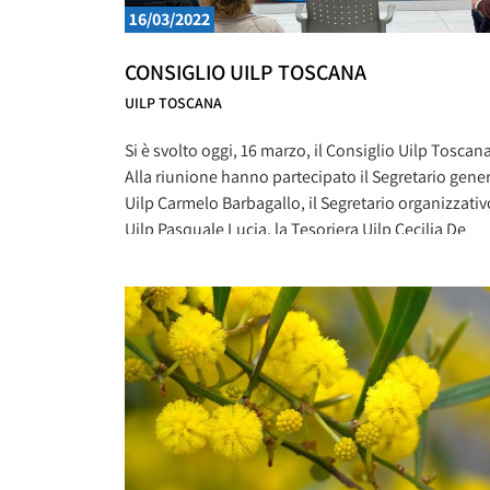
16/03/2022
CONSIGLIO UILP TOSCANA
UILP TOSCANA
Si è svolto oggi, 16 marzo, il Consiglio Uilp Toscana
Alla riunione hanno partecipato il Segretario gene
Uilp Carmelo Barbagallo, il Segretario organizzativ
Uilp Pasquale Lucia, la Tesoriera Uilp Cecilia De
Laurenzi, il Segretario generale Uilp Toscana Mari
Catalini, il Segretario generale Uil Toscana Paolo
Fantappè. Barbagallo, concludendo i lavori del
Consiglio ha ricordato: “I