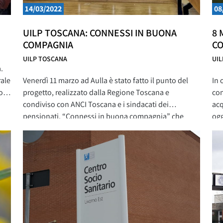
14/03/2022
08
UILP TOSCANA: CONNESSI IN BUONA
8 
COMPAGNIA
CO
UILP TOSCANA
UI
.
rale
Venerdì 11 marzo ad Aulla è stato fatto il punto del
In 
o
progetto, realizzato dalla Regione Toscana e
con
condiviso con ANCI Toscana e i sindacati dei
acq
o
pensionati, “Connessi in buona compagnia” che
ogg
aiuta gli over 65 all’uso di tecnologie e servizi digitali.
l’a
La Uil Pensionati Toscana ha partecipato con una
Gig
delegazione massiccia, guidata dal Segretario
all
Organizzativo
15,