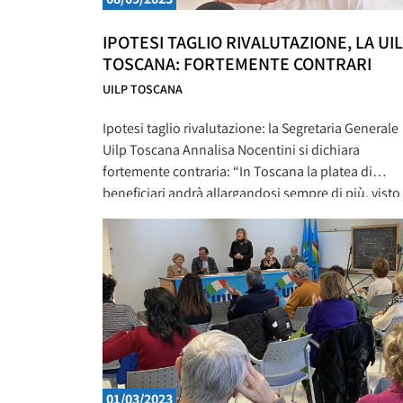
IPOTESI TAGLIO RIVALUTAZIONE, LA UI
TOSCANA: FORTEMENTE CONTRARI
UILP TOSCANA
Ipotesi taglio rivalutazione: la Segretaria Generale
Uilp Toscana Annalisa Nocentini si dichiara
fortemente contraria: “In Toscana la platea di
beneficiari andrà allargandosi sempre di più, visto
l’incrementarsi dell’incidenza della popolazione i
età pensionabile sul totale: questo significa un
impatto potenzialmente devastante del taglio sull
rivalutazione delle pensioni, soprattutto sulla cla
media” “Sono anni, se non
01/03/2023