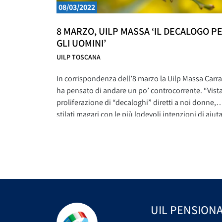
08/03/2022
8 MARZO, UILP MASSA ‘IL DECALOGO P
GLI UOMINI’
UILP TOSCANA
In corrispondenza dell’8 marzo la Uilp Massa Carra
ha pensato di andare un po’ controcorrente. “Vista
proliferazione di “decaloghi” diretti a noi donne,
stilati magari con le più lodevoli intenzioni di aiuta
a prevenire problemi, o di preservarci da brutte
situazioni (incontri, aggressioni e via dicendo) –
spiega la Uilp Massa Carrara – abbiamo
UIL PENSIONA