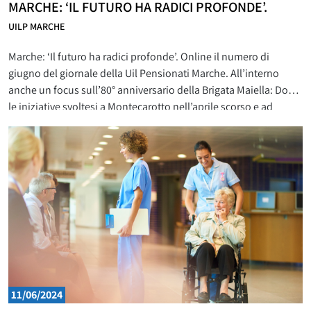
MARCHE: ‘IL FUTURO HA RADICI PROFONDE’.
UILP MARCHE
Marche: ‘Il futuro ha radici profonde’. Online il numero di
giugno del giornale della Uil Pensionati Marche. All’interno
anche un focus sull’80° anniversario della Brigata Maiella: Dopo
le iniziative svoltesi a Montecarotto nell’aprile scorso e ad
Amandola il 10 maggio, sono proseguiti gli appuntamenti per
celebrare l’80° anniversario della Brigata Maiella, la formazione
militare partigiana
11/06/2024