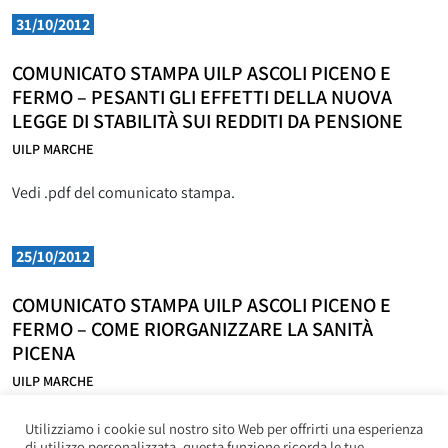
31/10/2012
COMUNICATO STAMPA UILP ASCOLI PICENO E
FERMO – PESANTI GLI EFFETTI DELLA NUOVA
LEGGE DI STABILITÀ SUI REDDITI DA PENSIONE
UILP MARCHE
Vedi .pdf del comunicato stampa.
25/10/2012
COMUNICATO STAMPA UILP ASCOLI PICENO E
FERMO – COME RIORGANIZZARE LA SANITÀ
PICENA
UILP MARCHE
Vedi .pdf del comunicato stampa.
Utilizziamo i cookie sul nostro sito Web per offrirti una esperienza
di utilizzo personalizzata, questa funzione ricorda le tue