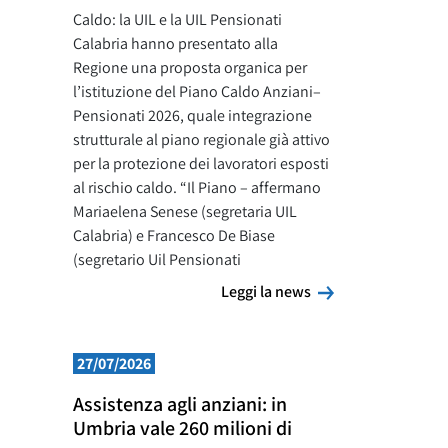
Caldo: la UIL e la UIL Pensionati
Calabria hanno presentato alla
Regione una proposta organica per
l’istituzione del Piano Caldo Anziani–
Pensionati 2026, quale integrazione
strutturale al piano regionale già attivo
per la protezione dei lavoratori esposti
al rischio caldo. “Il Piano – affermano
Mariaelena Senese (segretaria UIL
Calabria) e Francesco De Biase
(segretario Uil Pensionati
Leggi la news
Leggi la news
27/07/2026
Assistenza agli anziani: in
Umbria vale 260 milioni di