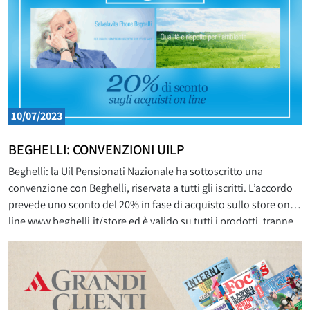
10/07/2023
BEGHELLI: CONVENZIONI UILP
Beghelli: la Uil Pensionati Nazionale ha sottoscritto una
convenzione con Beghelli, riservata a tutti gli iscritti. L’accordo
prevede uno sconto del 20% in fase di acquisto sullo store on
line www.beghelli.it/store ed è valido su tutti i prodotti, tranne
la ricambistica (ricarica CO2 per la Macchina dell’Acqua, ricarica
Sim per Il Guardacasa) e gli articoli in