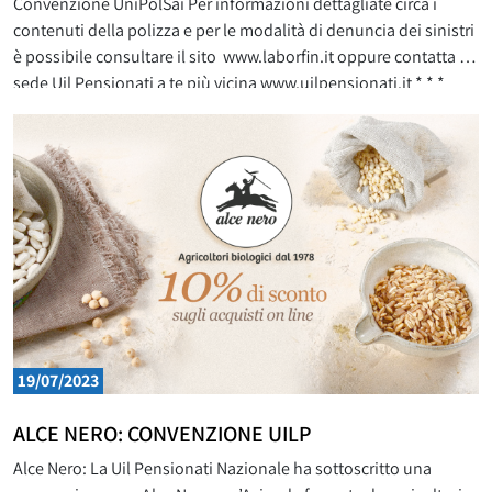
Convenzione UniPolSai Per informazioni dettagliate circa i
contenuti della polizza e per le modalità di denuncia dei sinistri
è possibile consultare il sito www.laborfin.it oppure contatta la
sede Uil Pensionati a te più vicina www.uilpensionati.it * * *
Clicca qui per scaricare il VOLANTINO UNIPOLSAI-UILP 2026
Volantini degli anni
19/07/2023
ALCE NERO: CONVENZIONE UILP
Alce Nero: La Uil Pensionati Nazionale ha sottoscritto una