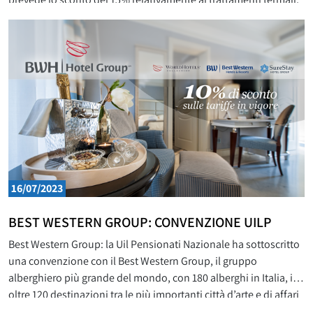
al Parco Termale (piscine termali) e alla SPA Beauty Clinic, . Le
acque di Saturnia sono
16/07/2023
BEST WESTERN GROUP: CONVENZIONE UILP
Best Western Group: la Uil Pensionati Nazionale ha sottoscritto
una convenzione con il Best Western Group, il gruppo
alberghiero più grande del mondo, con 180 alberghi in Italia, in
oltre 120 destinazioni tra le più importanti città d’arte e di affari
e in selezionate località turistiche al mare, ai laghi, alle terme e