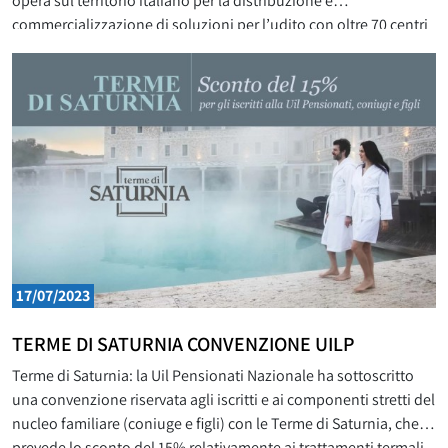
opera sul territorio italiano per la distribuzione e
commercializzazione di soluzioni per l’udito con oltre 70 centri
acustici e 200 Audika Points in Italia, grazie a collaborazioni con
farmacie, studi medici e poliambulatori. Audika Centri Acustici è
parte del gruppo Demant,
17/07/2023
TERME DI SATURNIA CONVENZIONE UILP
Terme di Saturnia: la Uil Pensionati Nazionale ha sottoscritto
una convenzione riservata agli iscritti e ai componenti stretti del
nucleo familiare (coniuge e figli) con le Terme di Saturnia, che
prevede lo sconto del 15% relativamente ai trattamenti termali,