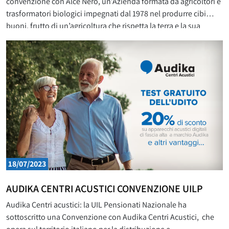
convenzione con Alce Nero, un’Azienda formata da agricoltori e
trasformatori biologici impegnati dal 1978 nel produrre cibi
buoni, frutto di un’agricoltura che rispetta la terra e la sua
fertilità. Per fruire della convenzione, che prevede uno sconto
del 10% per l’acquisto dei prodotti in vendita sullo shop online
18/07/2023
AUDIKA CENTRI ACUSTICI CONVENZIONE UILP
Audika Centri acustici: la UIL Pensionati Nazionale ha
sottoscritto una Convenzione con Audika Centri Acustici, che