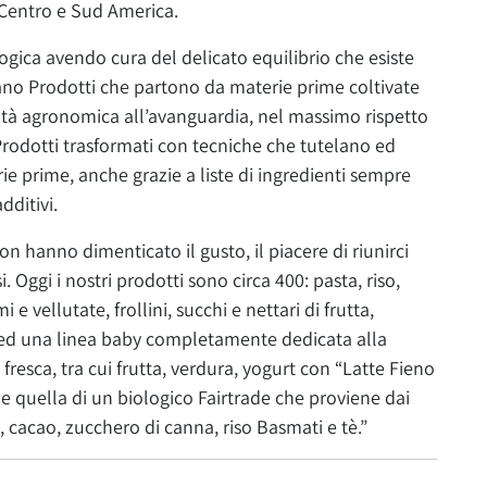
l Centro e Sud America.
logica avendo cura del delicato equilibrio che esiste
itano Prodotti che partono da materie prime coltivate
cità agronomica all’avanguardia, nel massimo rispetto
 Prodotti trasformati con tecniche che tutelano ed
rie prime, anche grazie a liste di ingredienti sempre
dditivi.
n hanno dimenticato il gusto, il piacere di riunirci
. Oggi i nostri prodotti sono circa 400: pasta, riso,
 vellutate, frollini, succhi e nettari di frutta,
ed una linea baby completamente dedicata alla
 fresca, tra cui frutta, verdura, yogurt con “Latte Fieno
 e quella di un biologico Fairtrade che proviene dai
, cacao, zucchero di canna, riso Basmati e tè.”