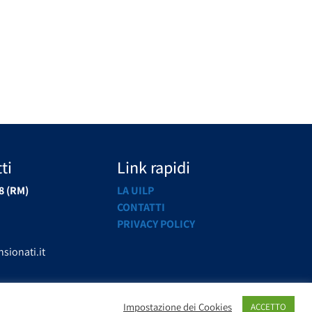
ti
Link rapidi
8 (RM)
LA UILP
CONTATTI
PRIVACY POLICY
sionati.it
Impostazione dei Cookies
ACCETTO