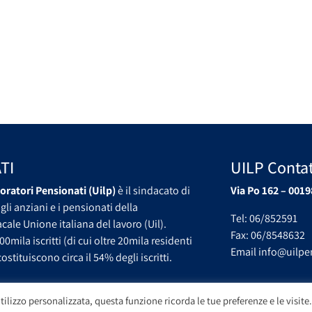
TI
UILP Contat
oratori Pensionati (Uilp)
è il sindacato di
Via Po 162 – 0019
gli anziani e i pensionati della
Tel: 06/852591
ale Unione italiana del lavoro (Uil).
Fax: 06/8548632
00mila iscritti (di cui oltre 20mila residenti
Email info@uilpen
ostituiscono circa il 54% degli iscritti.
tilizzo personalizzata, questa funzione ricorda le tue preferenze e le visite.