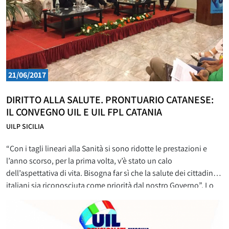
21/06/2017
DIRITTO ALLA SALUTE. PRONTUARIO CATANESE:
IL CONVEGNO UIL E UIL FPL CATANIA
UILP SICILIA
“Con i tagli lineari alla Sanità si sono ridotte le prestazioni e
l’anno scorso, per la prima volta, v’è stato un calo
dell’aspettativa di vita. Bisogna far sì che la salute dei cittadini
italiani sia riconosciuta come priorità dal nostro Governo”. Lo
ha detto il segretario generale della Uil, Carmelo Barbagallo,
oggi a Catania per