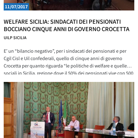
11/07/2017
WELFARE SICILIA: SINDACATI DEI PENSIONATI
BOCCIANO CINQUE ANNI DI GOVERNO CROCETTA
UILP SICILIA
E’ un “bilancio negativo”, per i sindacati dei pensionati e per
Cgil Cisl e Uil confederali, quello di cinque anni di governo
Crocetta per quanto riguarda “le politiche di welfare e quelle
sociali in Sicilia, regione dove il 50% dei pensionati vive con 500
euro al mese, rappresentando lo zoccolo duro del popolo della
povertà