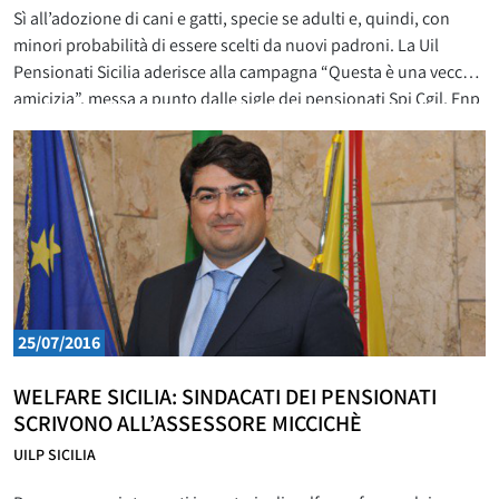
Sì all’adozione di cani e gatti, specie se adulti e, quindi, con
minori probabilità di essere scelti da nuovi padroni. La Uil
Pensionati Sicilia aderisce alla campagna “Questa è una vecchia
amicizia”, messa a punto dalle sigle dei pensionati Spi Cgil, Fnp
Cisl e Uilp Uil in collaborazione con la Lav, per la prima volta
25/07/2016
WELFARE SICILIA: SINDACATI DEI PENSIONATI
SCRIVONO ALL’ASSESSORE MICCICHÈ
UILP SICILIA