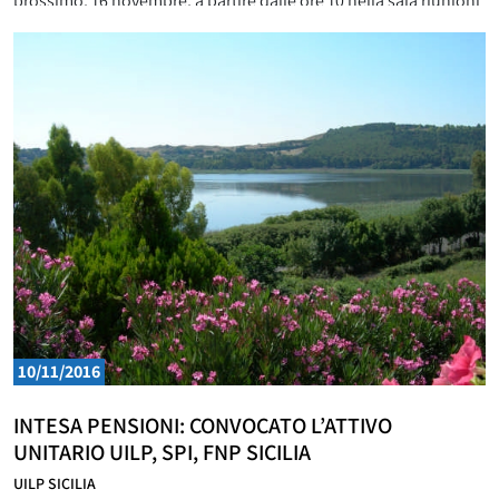
prossimo, 16 novembre, a partire dalle ore 10 nella sala riunioni
dell’hotel Crystal in piazza Umberto I a Trapani. Presiederà i
lavori il
10/11/2016
INTESA PENSIONI: CONVOCATO L’ATTIVO
UNITARIO UILP, SPI, FNP SICILIA
UILP SICILIA