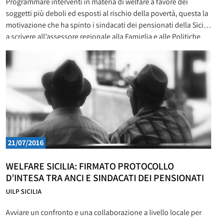
Programmare interventi in materia di welfare a favore dei
soggetti più deboli ed esposti al rischio della povertà, questa la
motivazione che ha spinto i sindacati dei pensionati della Sicilia
a scrivere all’assessore regionale alla Famiglia e alle Politiche
sociali Gianluca Miccichè. I segretari generali di Cgil, Cisl e Uil
Sicilia insieme ai segretari generali
21/07/2016
WELFARE SICILIA: FIRMATO PROTOCOLLO
D’INTESA TRA ANCI E SINDACATI DEI PENSIONATI
UILP SICILIA
Avviare un confronto e una collaborazione a livello locale per