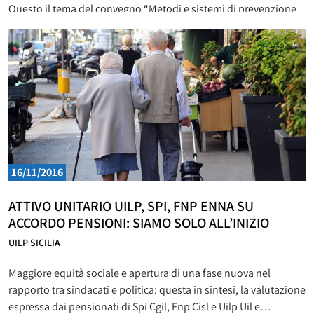
Questo il tema del convegno “Metodi e sistemi di prevenzione
per l’invecchiamento attivo: diagnosi precoce
nell’invecchiamento cerebrale e nuovi metodi d’intervento”
svoltosi oggi martedì 29 novembre presso l’Orto
16/11/2016
ATTIVO UNITARIO UILP, SPI, FNP ENNA SU
ACCORDO PENSIONI: SIAMO SOLO ALL’INIZIO
UILP SICILIA
Maggiore equità sociale e apertura di una fase nuova nel
rapporto tra sindacati e politica: questa in sintesi, la valutazione
espressa dai pensionati di Spi Cgil, Fnp Cisl e Uilp Uil e