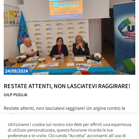
momento di riflessione a più voci, con
24/09/2024
RESTATE ATTENTI, NON LASCIATEVI RAGGIRARE!
UILP PUGLIA
Restate attenti, non lasciatevi raggirare! Un argine contro le
truffe e i raggiri ai danni degli anziani. Lo ha virtualmente
innalzato la UIL Pensionati Puglia con l’iniziativa organizzata
Utilizziamo i cookie sul nostro sito Web per offrirti una esperienza
di utilizzo personalizzata, questa funzione ricorda le tue
lunedì 23 settembre a Bari. L’evento ha raggiunto l’obiettivo di
preferenze e le visite. Cliccando “Accetta” acconsenti all'uso di
sensibilizzare ed informare la popolazione anziana barese su