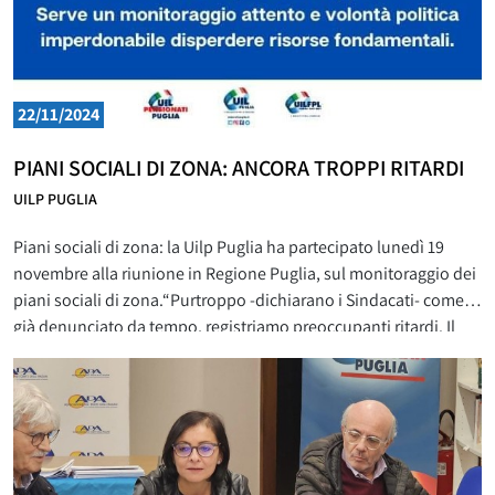
22/11/2024
PIANI SOCIALI DI ZONA: ANCORA TROPPI RITARDI
UILP PUGLIA
Piani sociali di zona: la Uilp Puglia ha partecipato lunedì 19
novembre alla riunione in Regione Puglia, sul monitoraggio dei
piani sociali di zona.“Purtroppo -dichiarano i Sindacati- come
già denunciato da tempo, registriamo preoccupanti ritardi. Il
che rischia di creare forti disagi e disservizi alle persone più in
difficoltà del territorio regionale. Ad oggi, infatti,