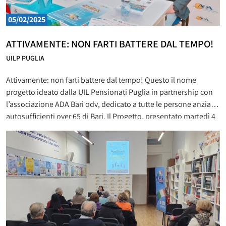
05/02/2025
ATTIVAMENTE: NON FARTI BATTERE DAL TEMPO!
UILP PUGLIA
Attivamente: non farti battere dal tempo! Questo il nome
progetto ideato dalla UIL Pensionati Puglia in partnership con
l’associazione ADA Bari odv, dedicato a tutte le persone anziane
autosufficienti over 65 di Bari. Il Progetto, presentato martedì 4
febbraio, si articolerà, in incontri della durata di circa 2 ore
settimanali, che si terranno tutti i