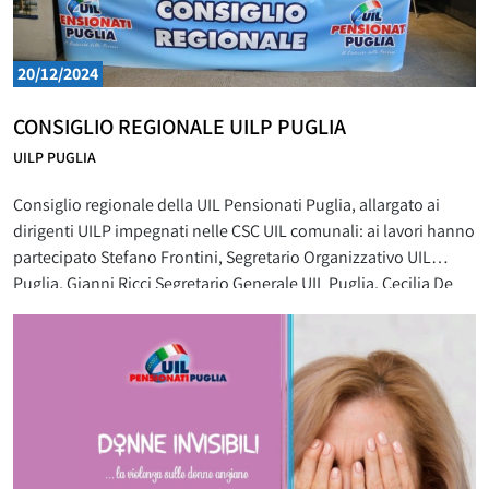
20/12/2024
CONSIGLIO REGIONALE UILP PUGLIA
UILP PUGLIA
Consiglio regionale della UIL Pensionati Puglia, allargato ai
dirigenti UILP impegnati nelle CSC UIL comunali: ai lavori hanno
partecipato Stefano Frontini, Segretario Organizzativo UIL
Puglia, Gianni Ricci Segretario Generale UIL Puglia, Cecilia De
Laurenzi, Tesoriera UILP Nazionale, Pasquale Lucia, Segretario
Organizzativo UILP Nazionale e Carmelo Barbagallo, Segretario
Generale Uil Pensionati Nazionale, che ha concluso i