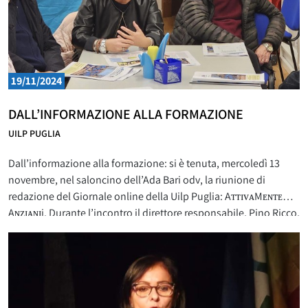
19/11/2024
DALL’INFORMAZIONE ALLA FORMAZIONE
UILP PUGLIA
Dall’informazione alla formazione: si è tenuta, mercoledì 13
novembre, nel saloncino dell’Ada Bari odv, la riunione di
redazione del Giornale online della Uilp Puglia: AᴛᴛɪᴠᴀMᴇɴᴛᴇ
Aɴᴢɪᴀɴɪi. Durante l’incontro il direttore responsabile, Pino Ricco,
ha commentato insieme ai pensionati-giornalisti, l’edizione
appena pubblicata e programmato i contenuti del prossimo
numero. Dall’informazione alla formazione: le parole di Carella