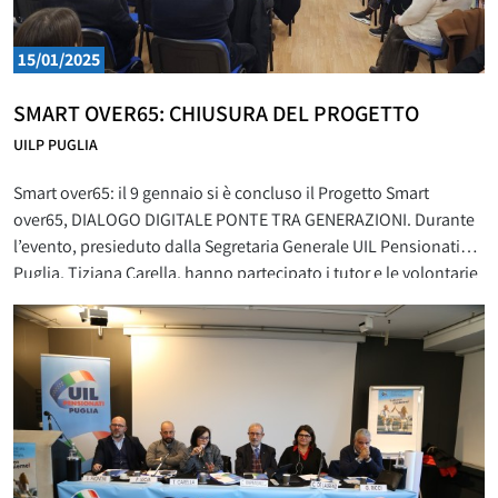
15/01/2025
SMART OVER65: CHIUSURA DEL PROGETTO
UILP PUGLIA
Smart over65: il 9 gennaio si è concluso il Progetto Smart
over65, DIALOGO DIGITALE PONTE TRA GENERAZIONI. Durante
l’evento, presieduto dalla Segretaria Generale UIL Pensionati
Puglia, Tiziana Carella, hanno partecipato i tutor e le volontarie
del corso di digitalizzazione. Il corso, ideato ed avviato dalla UIL
Pensionati Puglia, attraverso il Progetto di Servizio Civile in
collaborazione