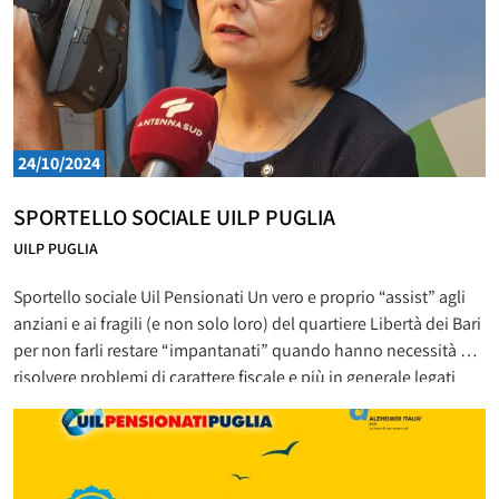
24/10/2024
SPORTELLO SOCIALE UILP PUGLIA
UILP PUGLIA
Sportello sociale Uil Pensionati Un vero e proprio “assist” agli
anziani e ai fragili (e non solo loro) del quartiere Libertà dei Bari
per non farli restare “impantanati” quando hanno necessità di
risolvere problemi di carattere fiscale e più in generale legati
all’assistenza su questioni burocratiche di vita quotidiana nel
rapporto con enti ed istituzioni.