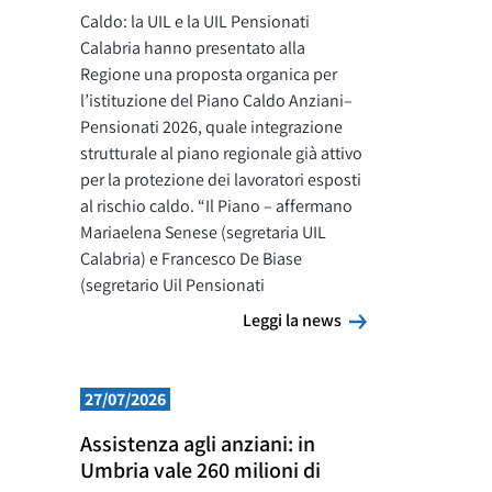
Caldo: la UIL e la UIL Pensionati
Calabria hanno presentato alla
Regione una proposta organica per
l’istituzione del Piano Caldo Anziani–
Pensionati 2026, quale integrazione
strutturale al piano regionale già attivo
per la protezione dei lavoratori esposti
al rischio caldo. “Il Piano – affermano
Mariaelena Senese (segretaria UIL
Calabria) e Francesco De Biase
(segretario Uil Pensionati
Leggi la news
Leggi la news
27/07/2026
Assistenza agli anziani: in
Umbria vale 260 milioni di