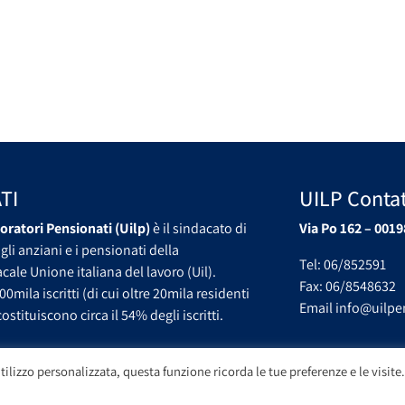
TI
UILP Contat
oratori Pensionati (Uilp)
è il sindacato di
Via Po 162 – 0019
gli anziani e i pensionati della
Tel: 06/852591
ale Unione italiana del lavoro (Uil).
Fax: 06/8548632
00mila iscritti (di cui oltre 20mila residenti
Email info@uilpen
ostituiscono circa il 54% degli iscritti.
tilizzo personalizzata, questa funzione ricorda le tue preferenze e le visite.
Copyright UILP Pensionati