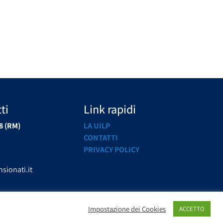
ti
Link rapidi
8 (RM)
LA UILP
CONTATTI
PRIVACY POLICY
sionati.it
Impostazione dei Cookies
ACCETTO