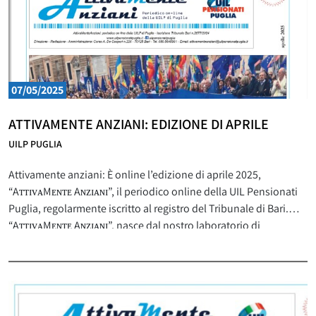
07/05/2025
ATTIVAMENTE ANZIANI: EDIZIONE DI APRILE
UILP PUGLIA
Attivamente anziani: È online l’edizione di aprile 2025,
“AᴛᴛɪᴠᴀMᴇɴᴛᴇ Aɴᴢɪᴀɴɪ”, il periodico online della UIL Pensionati
Puglia, regolarmente iscritto al registro del Tribunale di Bari.
“AᴛᴛɪᴠᴀMᴇɴᴛᴇ Aɴᴢɪᴀɴɪ”, nasce dal nostro laboratorio di
giornalismo, durante il quale i nostri anziani attivi, hanno
seguito le lezioni e gli incontri con giornalisti professionisti. Il
nostro giornale online, è arricchito