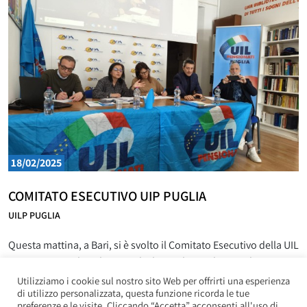
lottato, dato il proprio contributo e
18/02/2025
COMITATO ESECUTIVO UIP PUGLIA
UILP PUGLIA
Questa mattina, a Bari, si è svolto il Comitato Esecutivo della UIL
Pensionati Puglia. Al centro dei lavori, la condizione dei
pensionati pugliesi, che lottano ogni giorno per vedere
Utilizziamo i cookie sul nostro sito Web per offrirti una esperienza
di utilizzo personalizzata, questa funzione ricorda le tue
riconosciuto il loro diritto alla salute, negato da un sistema
preferenze e le visite. Cliccando “Accetta” acconsenti all'uso di