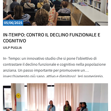
05/06/2025
IN-TEMPO: CONTRO IL DECLINO FUNZIONALE E
COGNITIVO
UILP PUGLIA
In- Tempo: un innovativo studio che si pone l’obiettivo di
contrastare il declino funzionale e cognitivo nella popolazione
anziana. Un passo importante per promuovere un
invecchiamento più sano, attivo e dignitoso! Ieri pomeriggio,
presso i locali dell’ADA Bari, si è svolto un incontro di
presentazione del progetto e di avvio del reclutamento degli
anziani aruolabili