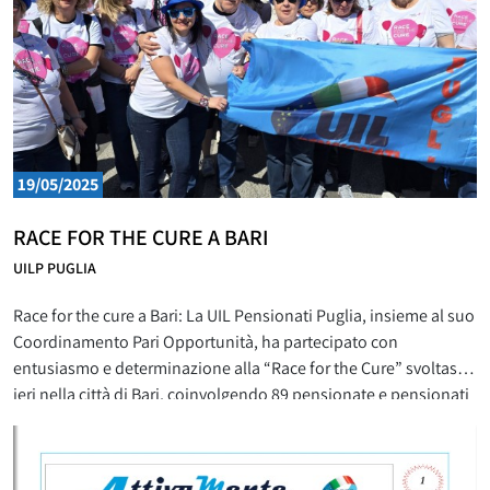
19/05/2025
RACE FOR THE CURE A BARI
UILP PUGLIA
Race for the cure a Bari: La UIL Pensionati Puglia, insieme al suo
Coordinamento Pari Opportunità, ha partecipato con
entusiasmo e determinazione alla “Race for the Cure” svoltasi
ieri nella città di Bari, coinvolgendo 89 pensionate e pensionati
della nostra regione, tra dirigenti territoriali e iscritti. Un gesto
concreto di solidarietà e impegno nella lotta contro