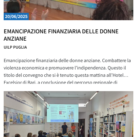
20/06/2025
EMANCIPAZIONE FINANZIARIA DELLE DONNE
ANZIANE
UILP PUGLIA
Emancipazione finanziaria delle donne anziane. Combattere la
violenza economica e promuovere l’indipendenza. Questo il
titolo del convegno che si è tenuto questa mattina all’Hotel
Excelsior di Bari, a conclusione del percorso regionale di
formazione promosso dalla Uil Pensionati Puglia, in
collaborazione con il suo Coordinamento Pari Opportunità. Una
sala gremita ha accolto interventi appassionati e