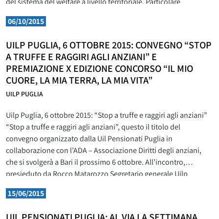
del sistema del welfare a livello territoriale. Particolare
attenzione, in questo momento di crisi economica, ai servizi e al
06/10/2015
sostegno alla popolazione anziana e
UILP PUGLIA, 6 OTTOBRE 2015: CONVEGNO “STOP
A TRUFFE E RAGGIRI AGLI ANZIANI” E
PREMIAZIONE X EDIZIONE CONCORSO “IL MIO
CUORE, LA MIA TERRA, LA MIA VITA”
UILP PUGLIA
Uilp Puglia, 6 ottobre 2015: “Stop a truffe e raggiri agli anziani”
“Stop a truffe e raggiri agli anziani”, questo il titolo del
convegno organizzato dalla Uil Pensionati Puglia in
collaborazione con l’ADA – Associazione Diritti degli anziani,
che si svolgerà a Bari il prossimo 6 ottobre. All’incontro,
presieduto da Rocco Matarozzo Segretario generale Uilp
15/06/2015
UIL PENSIONATI PUGLIA: AL VIA LA SETTIMANA