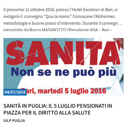
Il prossimo 12 ottobre 2016, presso l’Hotel Excelsior di Bari, si
svolgerà il convegno “Qua la mano” Conoscere l’Alzheimer,
metodologie e buone prassi d’intervento. Durante il convegno,
introdotto da Rocco MATAROZZO (Presidente ADA – Bari –
Segretario Generale UILP Puglia Bari-Bat-Foggia) e presieduto
dal Dott. Ambrogio AQUILINO (Già Dirigente Regione Puglia –
Ares, Agenzia regionale di sanità),interverranno: Adriano
MUSI (Presidente
04/07/2016
SANITÀ IN PUGLIA: IL 5 LUGLIO PENSIONATI IN
PIAZZA PER IL DIRITTO ALLA SALUTE
UILP PUGLIA