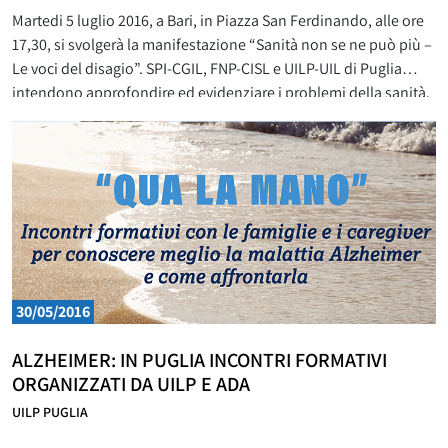
Martedi 5 luglio 2016, a Bari, in Piazza San Ferdinando, alle ore
17,30, si svolgerà la manifestazione “Sanità non se ne può più –
Le voci del disagio”. SPI-CGIL, FNP-CISL e UILP-UIL di Puglia
intendono approfondire ed evidenziare i problemi della sanità,
chiedendo un Piano Sanitario Regionale che garantisca il diritto
alla salute di tutti
30/05/2016
ALZHEIMER: IN PUGLIA INCONTRI FORMATIVI
ORGANIZZATI DA UILP E ADA
UILP PUGLIA