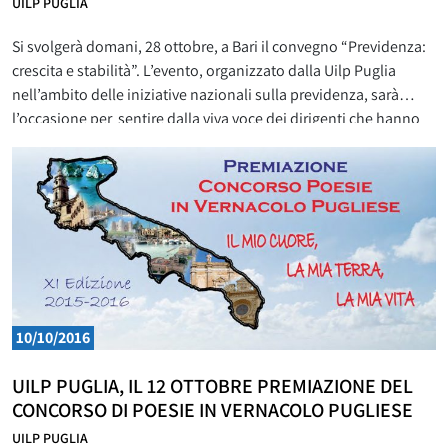
UILP PUGLIA
Si svolgerà domani, 28 ottobre, a Bari il convegno “Previdenza:
crescita e stabilità”. L’evento, organizzato dalla Uilp Puglia
nell’ambito delle iniziative nazionali sulla previdenza, sarà
l’occasione per sentire dalla viva voce dei dirigenti che hanno
partecipato al tavolo di confronto con il Governo le misure sulle
pensioni contenute nel verbale d’intesa sottoscritto lo scorso
28 settembre. All’incontro sarà presente anche
10/10/2016
UILP PUGLIA, IL 12 OTTOBRE PREMIAZIONE DEL
CONCORSO DI POESIE IN VERNACOLO PUGLIESE
UILP PUGLIA