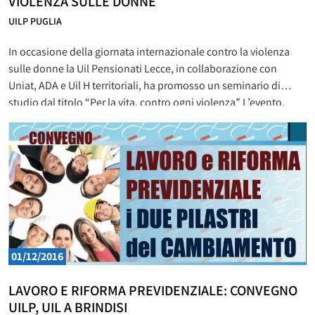
VIOLENZA SULLE DONNE
UILP PUGLIA
In occasione della giornata internazionale contro la violenza
sulle donne la Uil Pensionati Lecce, in collaborazione con
Uniat, ADA e Uil H territoriali, ha promosso un seminario di
studio dal titolo “Per la vita, contro ogni violenza” L’evento,
coordinato dal Segretario generale della Uilp Puglia Rocco
Matarozzo, si è svolto a Lecce lo scorso 5
01/12/2016
LAVORO E RIFORMA PREVIDENZIALE: CONVEGNO
UILP, UIL A BRINDISI