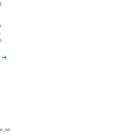
d
i
e
o
Leggi la news
s
to_settembre_2012