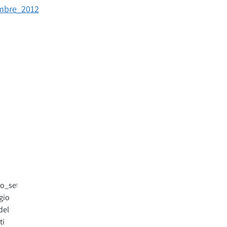
mbre_2012
to_settembre_2012
gio
del
ti