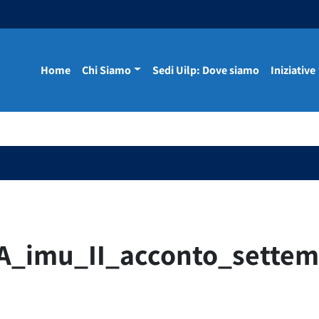
Home
Chi Siamo
Sedi Uilp: Dove siamo
Iniziative
A_imu_II_acconto_sette