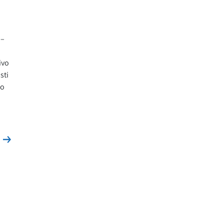
i–
ivo
sti
no
Leggi la news
s