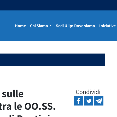
Home
Chi Siamo
Sedi Uilp: Dove siamo
Iniziative
 sulle
Condividi
tra le OO.SS.