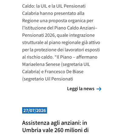
Caldo: la UIL e la UIL Pensionati
Calabria hanno presentato alla
Regione una proposta organica per
l’istituzione del Piano Caldo Anziani–
Pensionati 2026, quale integrazione
strutturale al piano regionale già attivo
per la protezione dei lavoratori esposti
al rischio caldo. “Il Piano – affermano
Mariaelena Senese (segretaria UIL
Calabria) e Francesco De Biase
(segretario Uil Pensionati
Leggi la news
Leggi la news
27/07/2026
Assistenza agli anziani: in
Umbria vale 260 milioni di