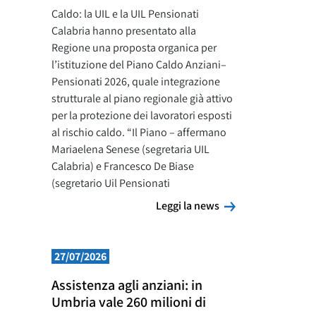
Caldo: la UIL e la UIL Pensionati
Calabria hanno presentato alla
Regione una proposta organica per
l’istituzione del Piano Caldo Anziani–
Pensionati 2026, quale integrazione
strutturale al piano regionale già attivo
per la protezione dei lavoratori esposti
al rischio caldo. “Il Piano – affermano
Mariaelena Senese (segretaria UIL
Calabria) e Francesco De Biase
(segretario Uil Pensionati
Leggi la news
Leggi la news
27/07/2026
Assistenza agli anziani: in
Umbria vale 260 milioni di