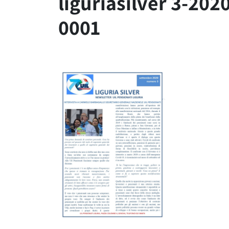
liguriasilver 3-202
0001