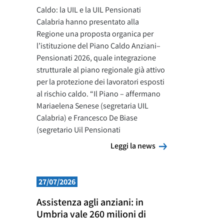
Caldo: la UIL e la UIL Pensionati
Calabria hanno presentato alla
Regione una proposta organica per
l’istituzione del Piano Caldo Anziani–
Pensionati 2026, quale integrazione
strutturale al piano regionale già attivo
per la protezione dei lavoratori esposti
al rischio caldo. “Il Piano – affermano
Mariaelena Senese (segretaria UIL
Calabria) e Francesco De Biase
(segretario Uil Pensionati
Leggi la news
Leggi la news
27/07/2026
Assistenza agli anziani: in
Umbria vale 260 milioni di