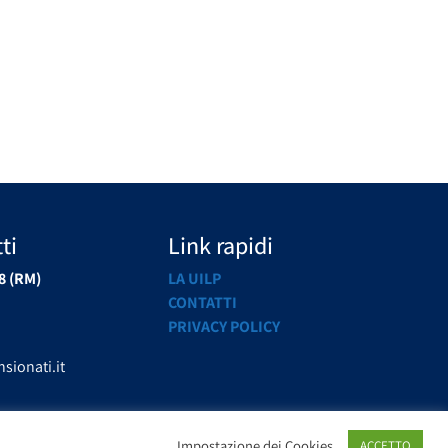
ti
Link rapidi
8 (RM)
LA UILP
CONTATTI
PRIVACY POLICY
sionati.it
Impostazione dei Cookies
ACCETTO