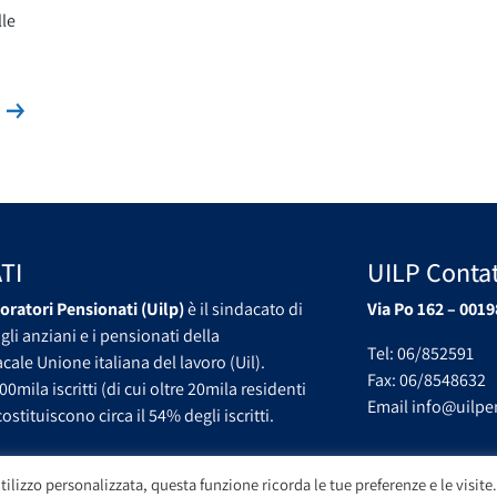
lle
Leggi la news
s
TI
UILP Contat
oratori Pensionati (Uilp)
è il sindacato di
Via Po 162 – 0019
gli anziani e i pensionati della
Tel: 06/852591
ale Unione italiana del lavoro (Uil).
Fax: 06/8548632
00mila iscritti (di cui oltre 20mila residenti
Email info@uilpen
ostituiscono circa il 54% degli iscritti.
tilizzo personalizzata, questa funzione ricorda le tue preferenze e le visite.