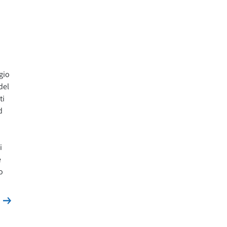
gio
del
ti
d
i
e
o
Leggi la news
s