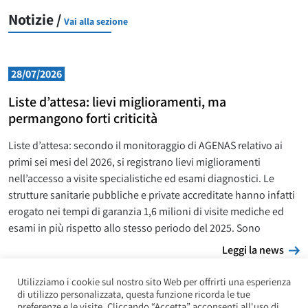
Notizie /
Vai alla sezione
28/07/2026
Liste d’attesa: lievi miglioramenti, ma
permangono forti criticità
Liste d’attesa: secondo il monitoraggio di AGENAS relativo ai
primi sei mesi del 2026, si registrano lievi miglioramenti
nell’accesso a visite specialistiche ed esami diagnostici. Le
strutture sanitarie pubbliche e private accreditate hanno infatti
erogato nei tempi di garanzia 1,6 milioni di visite mediche ed
esami in più rispetto allo stesso periodo del 2025. Sono
L
Leggi la news
Utilizziamo i cookie sul nostro sito Web per offrirti una esperienza
di utilizzo personalizzata, questa funzione ricorda le tue
preferenze e le visite. Cliccando “Accetta” acconsenti all'uso di