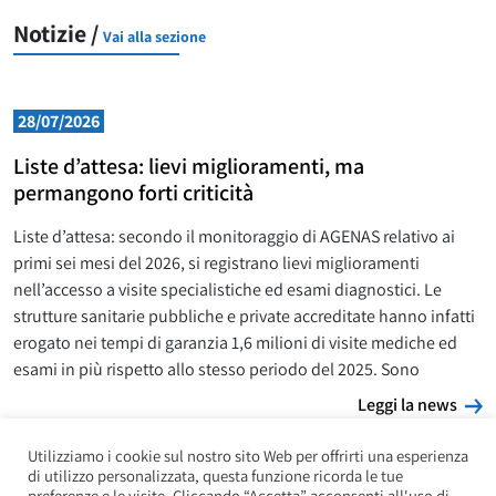
Notizie /
Vai alla sezione
28/07/2026
Liste d’attesa: lievi miglioramenti, ma
permangono forti criticità
Liste d’attesa: secondo il monitoraggio di AGENAS relativo ai
primi sei mesi del 2026, si registrano lievi miglioramenti
nell’accesso a visite specialistiche ed esami diagnostici. Le
strutture sanitarie pubbliche e private accreditate hanno infatti
erogato nei tempi di garanzia 1,6 milioni di visite mediche ed
esami in più rispetto allo stesso periodo del 2025. Sono
L
Leggi la news
Utilizziamo i cookie sul nostro sito Web per offrirti una esperienza
di utilizzo personalizzata, questa funzione ricorda le tue
preferenze e le visite. Cliccando “Accetta” acconsenti all'uso di