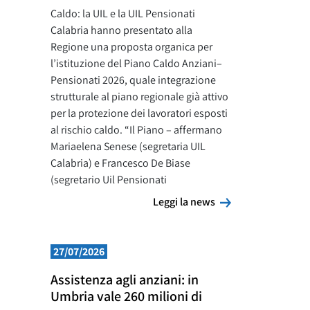
Caldo: la UIL e la UIL Pensionati
Calabria hanno presentato alla
Regione una proposta organica per
l’istituzione del Piano Caldo Anziani–
Pensionati 2026, quale integrazione
strutturale al piano regionale già attivo
per la protezione dei lavoratori esposti
al rischio caldo. “Il Piano – affermano
Mariaelena Senese (segretaria UIL
Calabria) e Francesco De Biase
(segretario Uil Pensionati
Leggi la news
Leggi la news
27/07/2026
Assistenza agli anziani: in
Umbria vale 260 milioni di