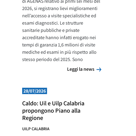
di AGENAS relativo ai primi sei mesi del
2026, si registrano lievi miglioramenti
nell’accesso a visite specialistiche ed
esami diagnostici. Le strutture
sanitarie pubbliche e private
accreditate hanno infatti erogato nei
tempi di garanzia 1,6 milioni di visite
mediche ed esami in più rispetto allo
stesso periodo del 2025. Sono
Leggi la news
Leggi la news
28/07/2026
Caldo: Uil e Uilp Calabria
propongono Piano alla
Regione
UILP CALABRIA