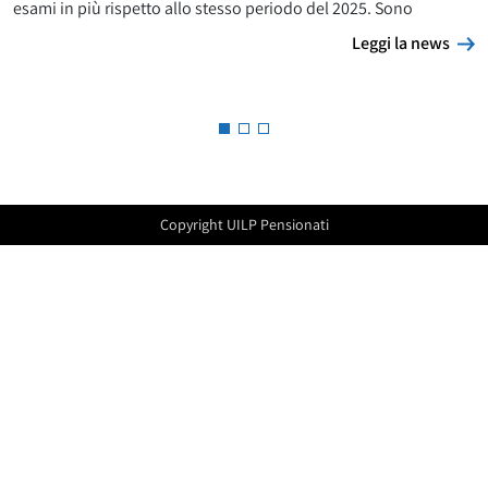
esami in più rispetto allo stesso periodo del 2025. Sono
L
Leggi la news
Copyright UILP Pensionati