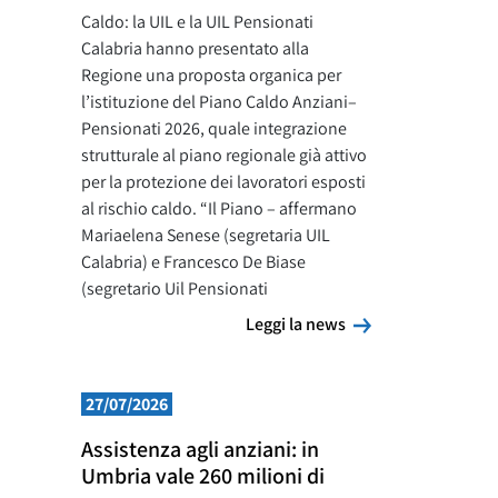
Caldo: la UIL e la UIL Pensionati
Calabria hanno presentato alla
Regione una proposta organica per
l’istituzione del Piano Caldo Anziani–
Pensionati 2026, quale integrazione
strutturale al piano regionale già attivo
per la protezione dei lavoratori esposti
al rischio caldo. “Il Piano – affermano
Mariaelena Senese (segretaria UIL
Calabria) e Francesco De Biase
(segretario Uil Pensionati
Leggi la news
Leggi la news
27/07/2026
Assistenza agli anziani: in
Umbria vale 260 milioni di