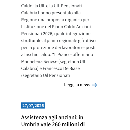
Caldo: la UIL e la UIL Pensionati
Calabria hanno presentato alla
Regione una proposta organica per
l’istituzione del Piano Caldo Anziani–
Pensionati 2026, quale integrazione
strutturale al piano regionale già attivo
per la protezione dei lavoratori esposti
al rischio caldo. “Il Piano – affermano
Mariaelena Senese (segretaria UIL
Calabria) e Francesco De Biase
(segretario Uil Pensionati
Leggi la news
Leggi la news
27/07/2026
Assistenza agli anziani: in
Umbria vale 260 milioni di