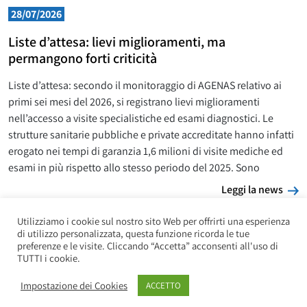
28/07/2026
Liste d’attesa: lievi miglioramenti, ma
permangono forti criticità
Liste d’attesa: secondo il monitoraggio di AGENAS relativo ai
primi sei mesi del 2026, si registrano lievi miglioramenti
nell’accesso a visite specialistiche ed esami diagnostici. Le
strutture sanitarie pubbliche e private accreditate hanno infatti
erogato nei tempi di garanzia 1,6 milioni di visite mediche ed
esami in più rispetto allo stesso periodo del 2025. Sono
L
Leggi la news
Utilizziamo i cookie sul nostro sito Web per offrirti una esperienza
di utilizzo personalizzata, questa funzione ricorda le tue
preferenze e le visite. Cliccando “Accetta” acconsenti all'uso di
TUTTI i cookie.
Impostazione dei Cookies
ACCETTO
Copyright UILP Pensionati