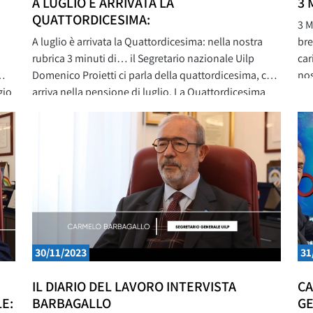
A LUGLIO È ARRIVATA LA
3 
QUATTORDICESIMA:
3 M
A luglio è arrivata la Quattordicesima: nella nostra
bre
rubrica 3 minuti di… il Segretario nazionale Uilp
car
Domenico Proietti ci parla della quattordicesima, che
nos
gio
arriva nella pensione di luglio. La Quattordicesima
par
2024, a chi spetta? La Quattordicesima spetta alle
Ser
tto
pensionate e ai pensionati titolari di pensioni
pen
previdenziali che abbiano compiuto 64 anni di età e il
30/11/2023
31
IL DIARIO DEL LAVORO INTERVISTA
CA
E:
BARBAGALLO
GE