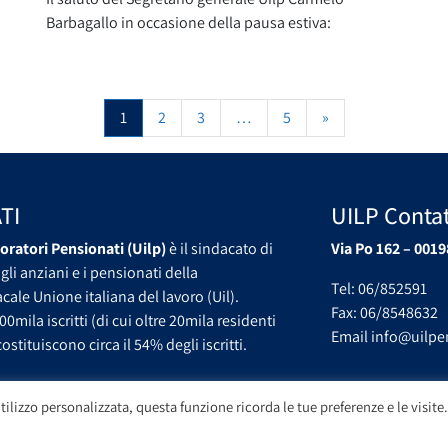
Barbagallo in occasione della pausa estiva:
Navigazione degli articoli
1
2
3
…
5
»
da
TI
UILP Contat
oratori Pensionati (Uilp)
è il sindacato di
Via Po 162 – 0019
gli anziani e i pensionati della
Tel: 06/852591
ale Unione italiana del lavoro (Uil).
Fax: 06/8548632
00mila iscritti (di cui oltre 20mila residenti
Email info@uilpen
ostituiscono circa il 54% degli iscritti.
tilizzo personalizzata, questa funzione ricorda le tue preferenze e le visite.
Copyright UILP Pensionati