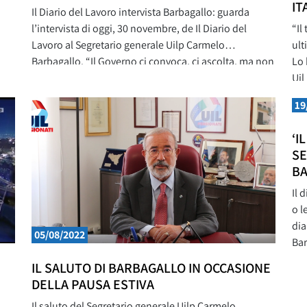
IT
Il Diario del Lavoro intervista Barbagallo: guarda
l’intervista di oggi, 30 novembre, de Il Diario del
“Il
Lavoro al Segretario generale Uilp Carmelo
ult
Barbagallo. “Il Governo ci convoca, ci ascolta, ma non
Lo 
ci sente. Intanto continua a fare cassa sulle pensioni
Uil
e a sottofinanziare la sanità. Anche per questo
rub
19
domani saremo in piazza.” “Nella manovra -dichiara
Pen
pre
‘I
ne
SE
B
Il 
o l
dia
05/08/2022
Bar
IL SALUTO DI BARBAGALLO IN OCCASIONE
DELLA PAUSA ESTIVA
Il saluto del Segretario generale Uilp Carmelo