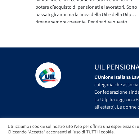
potere d’acquisto di pensionati e lavoratori. Sono
passati gli anni ma la linea della Uil e della Uilp
rimane sempre coerente. Per ribadire questo,
pubblichiamo l’intervista al nostro Segretario
generale Uilp Carmelo Barbagallo fatta da Gigi
Marzullo nel programma ‘Sottovoce’ andato in on
il 24 giugno 2015.
UIL PENSIONA
L’Unione Italiana Lav
categoria che associa 
Confederazione sindac
La Uilp ha oggi circa 6
all’estero). Le donne c
Utilizziamo i cookie sul nostro sito Web per offrirti una esperienza di u
Cliccando “Accetta” acconsenti all'uso di TUTTI i cookie.