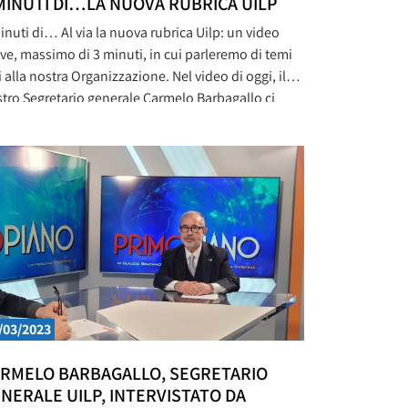
MINUTI DI…LA NUOVA RUBRICA UILP
inuti di… Al via la nuova rubrica Uilp: un video
ve, massimo di 3 minuti, in cui parleremo di temi
i alla nostra Organizzazione. Nel video di oggi, il
tro Segretario generale Carmelo Barbagallo ci
la del Servizio Civile Anziani Attivi. 3 Minuti di:
vizio civile anziani attivi “Le pensionate e i
sionati, che
/03/2023
RMELO BARBAGALLO, SEGRETARIO
NERALE UILP, INTERVISTATO DA