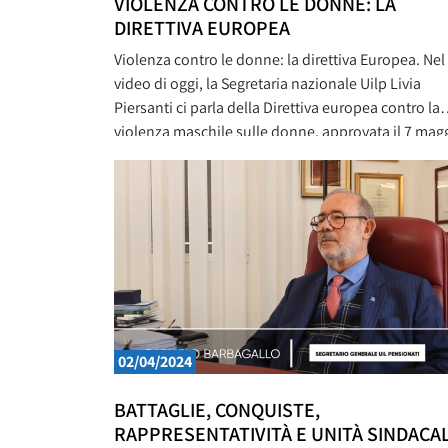
VIOLENZA CONTRO LE DONNE: LA
DIRETTIVA EUROPEA
Violenza contro le donne: la direttiva Europea. Nel
video di oggi, la Segretaria nazionale Uilp Livia
Piersanti ci parla della Direttiva europea contro la
violenza maschile sulle donne, approvata il 7 mag
scorso. Questa Direttiva adottata dal Parlamento
europeo e dal Consiglio dell’Unione europea e fru
di un lungo e travagliato iter, fornisce un quadro
02/04/2024
BATTAGLIE, CONQUISTE,
RAPPRESENTATIVITÀ E UNITÀ SINDACAL