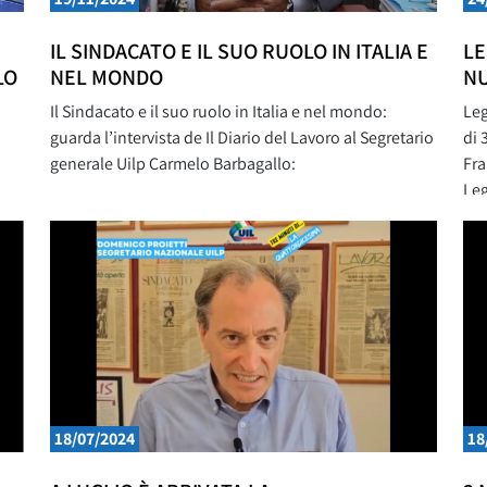
IL SINDACATO E IL SUO RUOLO IN ITALIA E
LE
LO
NEL MONDO
NU
Il Sindacato e il suo ruolo in Italia e nel mondo:
Leg
guarda l’intervista de Il Diario del Lavoro al Segretario
di 
generale Uilp Carmelo Barbagallo:
Fra
Leg
ati
18/07/2024
18