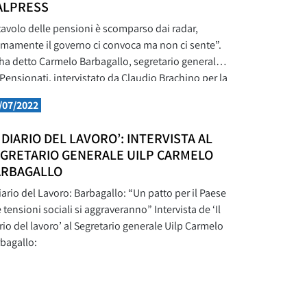
ALPRESS
 tavolo delle pensioni è scomparso dai radar,
imamente il governo ci convoca ma non ci sente”.
ha detto Carmelo Barbagallo, segretario generale
 Pensionati, intervistato da Claudio Brachino per la
rica “Primo piano” dell’agenzia Italpress.
/07/2022
sioni: “Per superare la legge Fornero bisogna
ndere un po’ di soldi. Senza risorse non si supera
L DIARIO DEL LAVORO’: INTERVISTA AL
ssuna
GRETARIO GENERALE UILP CARMELO
ARBAGALLO
diario del Lavoro: Barbagallo: “Un patto per il Paese
e tensioni sociali si aggraveranno” Intervista de ‘Il
rio del lavoro’ al Segretario generale Uilp Carmelo
bagallo: