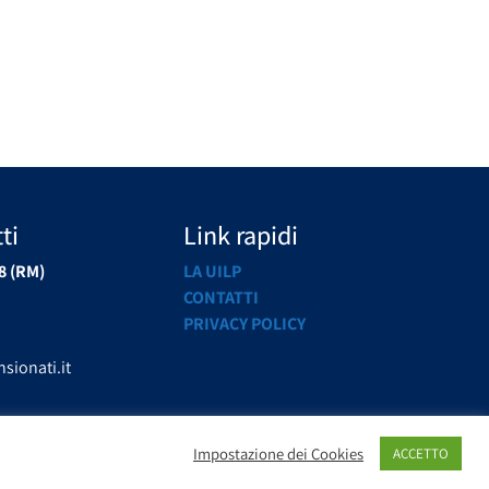
ti
Link rapidi
8 (RM)
LA UILP
CONTATTI
PRIVACY POLICY
sionati.it
Impostazione dei Cookies
ACCETTO