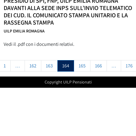
PRESIDIO DI SPI, FNP, UILP EMILIA ROMAGNA
DAVANTI ALLA SEDE INPS SULL’INVIO TELEMATICO
DEI CUD. IL COMUNICATO STAMPA UNITARIO E LA
RASSEGNA STAMPA
UILP EMILIA ROMAGNA
Vedi il .pdf con i documenti relativi.
gazione degli articoli
1
…
162
163
164
165
166
…
176
Copyright UILP Pensionati