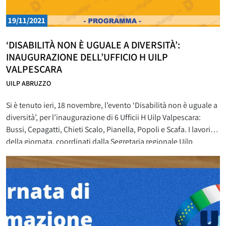
19/11/2021
‘DISABILITÀ NON È UGUALE A DIVERSITÀ’:
INAUGURAZIONE DELL’UFFICIO H UILP
VALPESCARA
UILP ABRUZZO
Si è tenuto ieri, 18 novembre, l’evento ‘Disabilità non è uguale a
diversità’, per l’inaugurazione di 6 Ufficii H Uilp Valpescara:
Bussi, Cepagatti, Chieti Scalo, Pianella, Popoli e Scafa. I lavori
della giornata, coordinati dalla Segretaria regionale Uilp
Abruzzo Germana Temporin e cui hanno partecipato il
Segretario generale Uil Abruzzo Michele Lombardo, i segretari
responsabili