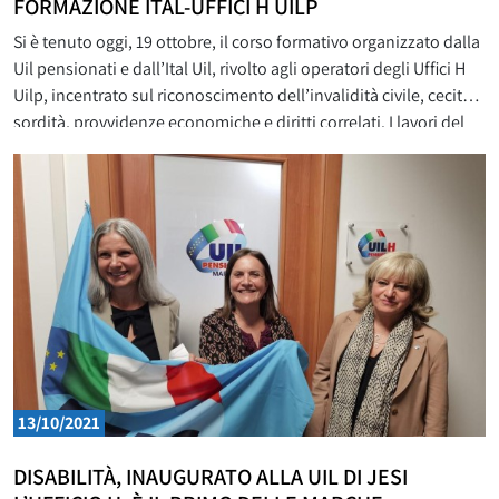
FORMAZIONE ITAL-UFFICI H UILP
Si è tenuto oggi, 19 ottobre, il corso formativo organizzato dalla
Uil pensionati e dall’Ital Uil, rivolto agli operatori degli Uffici H
Uilp, incentrato sul riconoscimento dell’invalidità civile, cecità,
sordità, provvidenze economiche e diritti correlati. I lavori del
corso, che si avvale del contributo qualificato di Michele
Zerrillo, Area Assistenza e Tutela Ital nazionale, sono
13/10/2021
DISABILITÀ, INAUGURATO ALLA UIL DI JESI