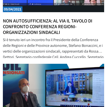
09/04/2021
NON AUTOSUFFICIENZA: AL VIA IL TAVOLO DI
CONFRONTO CONFERENZA REGIONI-
ORGANIZZAZIONI SINDACALI
Si è tenuto ieri un incontro fra il Presidente della Conferenza
delle Regioni e delle Province autonome, Stefano Bonaccini, e i
vertici delle organizzazioni sindacali, rappresentati da Rossana
Dettori, Segretario confederale Cgil, Andrea Cuccello, Segretario
confederale Cisl, Domenico Proietti, Segretario confederale Uil,
e le rispettive federazioni dei pensionati: Antonella Pezzullo,
Segretaria nazionale Spi, Piero Ragazzini, Segretario generale
Fnp, Carmelo Barbagallo,