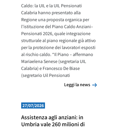
Caldo: la UIL e la UIL Pensionati
Calabria hanno presentato alla
Regione una proposta organica per
l’istituzione del Piano Caldo Anziani–
Pensionati 2026, quale integrazione
strutturale al piano regionale già attivo
per la protezione dei lavoratori esposti
al rischio caldo. “Il Piano – affermano
Mariaelena Senese (segretaria UIL
Calabria) e Francesco De Biase
(segretario Uil Pensionati
Leggi la news
Leggi la news
27/07/2026
Assistenza agli anziani: in
Umbria vale 260 milioni di