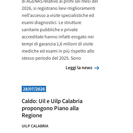
di AGENAS relativo ai primi sei mesi del
2026, si registrano lievi miglioramenti
nell’accesso a visite specialistiche ed
esami diagnostici. Le strutture
sanitarie pubbliche e private
accreditate hanno infatti erogato nei
tempi di garanzia 1,6 milioni di visite
mediche ed esami in più rispetto allo
stesso periodo del 2025. Sono
Leggi la news
Leggi la news
28/07/2026
Caldo: Uil e Uilp Calabria
propongono Piano alla
Regione
UILP CALABRIA