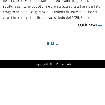
nell’accesso a visite specialistiche ed esami diagnostici. Le
strutture sanitarie pubbliche e private accreditate hanno infatti
erogato nei tempi di garanzia 1,6 milioni di visite mediche ed
esami in più rispetto allo stesso periodo del 2025. Sono
L
Leggi la news
Copyright UILP Pensionati