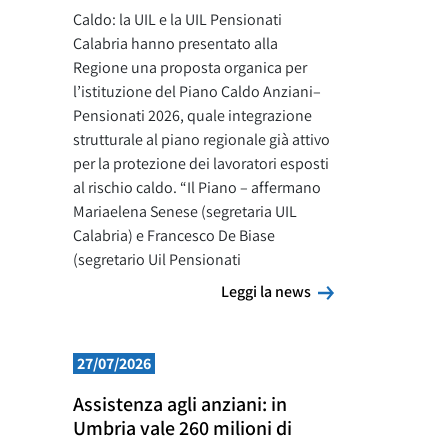
Caldo: la UIL e la UIL Pensionati
Calabria hanno presentato alla
Regione una proposta organica per
l’istituzione del Piano Caldo Anziani–
Pensionati 2026, quale integrazione
strutturale al piano regionale già attivo
per la protezione dei lavoratori esposti
al rischio caldo. “Il Piano – affermano
Mariaelena Senese (segretaria UIL
Calabria) e Francesco De Biase
(segretario Uil Pensionati
Leggi la news
Leggi la news
27/07/2026
Assistenza agli anziani: in
Umbria vale 260 milioni di