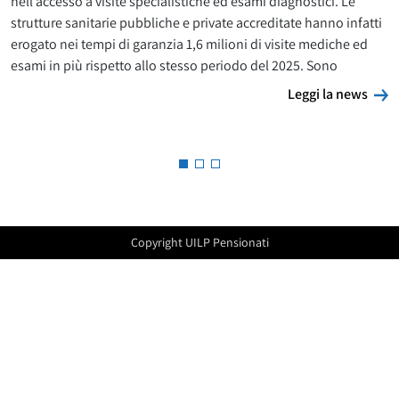
nell’accesso a visite specialistiche ed esami diagnostici. Le
strutture sanitarie pubbliche e private accreditate hanno infatti
erogato nei tempi di garanzia 1,6 milioni di visite mediche ed
esami in più rispetto allo stesso periodo del 2025. Sono
L
Leggi la news
Copyright UILP Pensionati