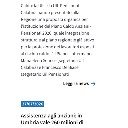
Caldo: la UIL e la UIL Pensionati
Calabria hanno presentato alla
Regione una proposta organica per
l’istituzione del Piano Caldo Anziani–
Pensionati 2026, quale integrazione
strutturale al piano regionale già attivo
per la protezione dei lavoratori esposti
al rischio caldo. “Il Piano – affermano
Mariaelena Senese (segretaria UIL
Calabria) e Francesco De Biase
(segretario Uil Pensionati
Leggi la news
Leggi la news
27/07/2026
Assistenza agli anziani: in
Umbria vale 260 milioni di