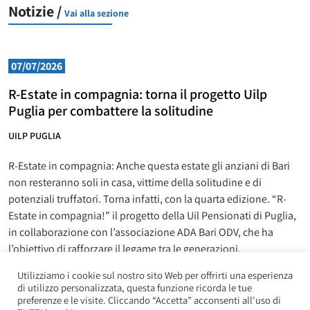
Notizie /
Vai alla sezione
07/07/2026
R-Estate in compagnia: torna il progetto Uilp
Puglia per combattere la solitudine
UILP PUGLIA
R-Estate in compagnia: Anche questa estate gli anziani di Bari
non resteranno soli in casa, vittime della solitudine e di
potenziali truffatori. Torna infatti, con la quarta edizione. “R-
Estate in compagnia!” il progetto della Uil Pensionati di Puglia,
in collaborazione con l’associazione ADA Bari ODV, che ha
l’obiettivo di rafforzare il legame tra le generazioni,
coinvolgendo
Utilizziamo i cookie sul nostro sito Web per offrirti una esperienza
L
Leggi la news
di utilizzo personalizzata, questa funzione ricorda le tue
preferenze e le visite. Cliccando “Accetta” acconsenti all'uso di