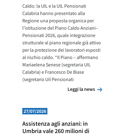
Caldo: la UIL e la UIL Pensionati
Calabria hanno presentato alla
Regione una proposta organica per
l’istituzione del Piano Caldo Anziani–
Pensionati 2026, quale integrazione
strutturale al piano regionale già attivo
per la protezione dei lavoratori esposti
al rischio caldo. “Il Piano – affermano
Mariaelena Senese (segretaria UIL
Calabria) e Francesco De Biase
(segretario Uil Pensionati
Leggi la news
Leggi la news
27/07/2026
Assistenza agli anziani: in
Umbria vale 260 milioni di