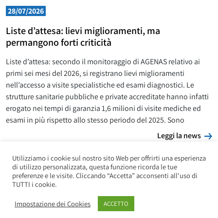
28/07/2026
Liste d’attesa: lievi miglioramenti, ma
permangono forti criticità
Liste d’attesa: secondo il monitoraggio di AGENAS relativo ai
primi sei mesi del 2026, si registrano lievi miglioramenti
nell’accesso a visite specialistiche ed esami diagnostici. Le
strutture sanitarie pubbliche e private accreditate hanno infatti
erogato nei tempi di garanzia 1,6 milioni di visite mediche ed
esami in più rispetto allo stesso periodo del 2025. Sono
L
Leggi la news
Utilizziamo i cookie sul nostro sito Web per offrirti una esperienza
di utilizzo personalizzata, questa funzione ricorda le tue
preferenze e le visite. Cliccando “Accetta” acconsenti all'uso di
TUTTI i cookie.
Impostazione dei Cookies
ACCETTO
Copyright UILP Pensionati