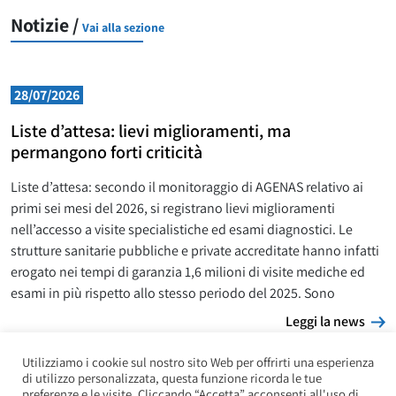
Notizie /
Vai alla sezione
28/07/2026
Liste d’attesa: lievi miglioramenti, ma
permangono forti criticità
Liste d’attesa: secondo il monitoraggio di AGENAS relativo ai
primi sei mesi del 2026, si registrano lievi miglioramenti
nell’accesso a visite specialistiche ed esami diagnostici. Le
strutture sanitarie pubbliche e private accreditate hanno infatti
erogato nei tempi di garanzia 1,6 milioni di visite mediche ed
esami in più rispetto allo stesso periodo del 2025. Sono
L
Leggi la news
Utilizziamo i cookie sul nostro sito Web per offrirti una esperienza
di utilizzo personalizzata, questa funzione ricorda le tue
preferenze e le visite. Cliccando “Accetta” acconsenti all'uso di