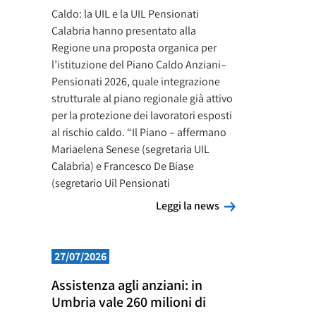
Caldo: la UIL e la UIL Pensionati
Calabria hanno presentato alla
Regione una proposta organica per
l’istituzione del Piano Caldo Anziani–
Pensionati 2026, quale integrazione
strutturale al piano regionale già attivo
per la protezione dei lavoratori esposti
al rischio caldo. “Il Piano – affermano
Mariaelena Senese (segretaria UIL
Calabria) e Francesco De Biase
(segretario Uil Pensionati
Leggi la news
Leggi la news
27/07/2026
Assistenza agli anziani: in
Umbria vale 260 milioni di