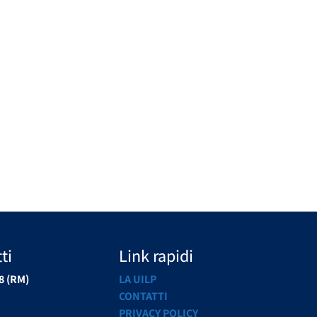
ti
Link rapidi
8 (RM)
LA UILP
CONTATTI
PRIVACY POLICY