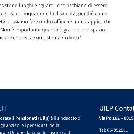
esistono luoghi e sguardi che rischiano di essere
o giusto di inquadrare la disabilità, perché come
tà possiamo fare molto affinché non si appiccichi
le. Non è importante quanto è grande uno spazio,
care che esiste un sistema di diritti”.
TI
UILP Contat
oratori Pensionati (Uilp)
è il sindacato di
Via Po 162 – 0019
gli anziani e i pensionati della
Tel: 06/852591
ale Unione italiana del lavoro (Uil).