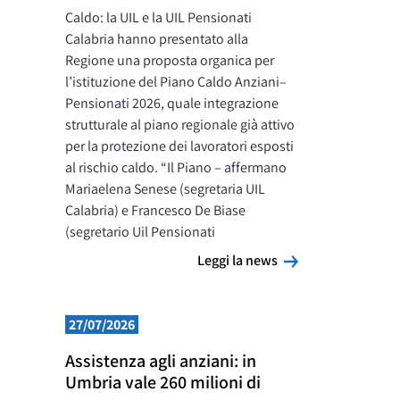
Caldo: la UIL e la UIL Pensionati
Calabria hanno presentato alla
Regione una proposta organica per
l’istituzione del Piano Caldo Anziani–
Pensionati 2026, quale integrazione
strutturale al piano regionale già attivo
per la protezione dei lavoratori esposti
al rischio caldo. “Il Piano – affermano
Mariaelena Senese (segretaria UIL
Calabria) e Francesco De Biase
(segretario Uil Pensionati
Leggi la news
Leggi la news
27/07/2026
Assistenza agli anziani: in
Umbria vale 260 milioni di