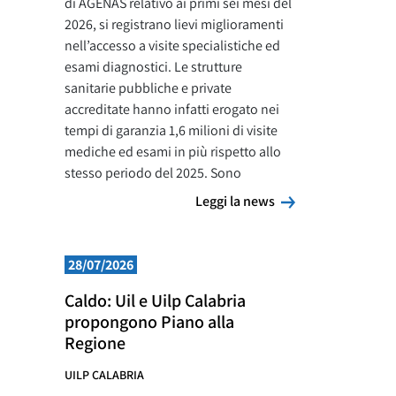
di AGENAS relativo ai primi sei mesi del
2026, si registrano lievi miglioramenti
nell’accesso a visite specialistiche ed
esami diagnostici. Le strutture
sanitarie pubbliche e private
accreditate hanno infatti erogato nei
tempi di garanzia 1,6 milioni di visite
mediche ed esami in più rispetto allo
stesso periodo del 2025. Sono
Leggi la news
Leggi la news
28/07/2026
Caldo: Uil e Uilp Calabria
propongono Piano alla
Regione
UILP CALABRIA