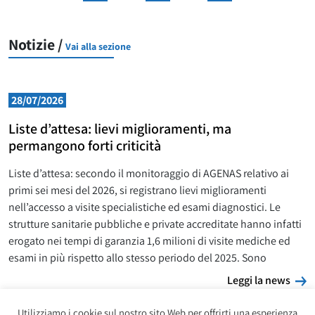
Notizie /
Vai alla sezione
28/07/2026
Liste d’attesa: lievi miglioramenti, ma
permangono forti criticità
Liste d’attesa: secondo il monitoraggio di AGENAS relativo ai
primi sei mesi del 2026, si registrano lievi miglioramenti
nell’accesso a visite specialistiche ed esami diagnostici. Le
strutture sanitarie pubbliche e private accreditate hanno infatti
erogato nei tempi di garanzia 1,6 milioni di visite mediche ed
esami in più rispetto allo stesso periodo del 2025. Sono
L
Leggi la news
Utilizziamo i cookie sul nostro sito Web per offrirti una esperienza