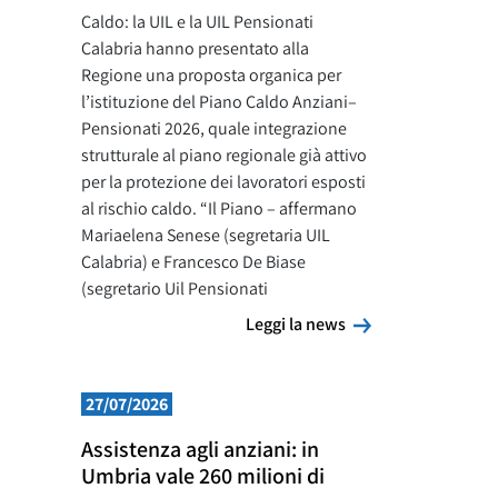
Caldo: la UIL e la UIL Pensionati
Calabria hanno presentato alla
Regione una proposta organica per
l’istituzione del Piano Caldo Anziani–
Pensionati 2026, quale integrazione
strutturale al piano regionale già attivo
per la protezione dei lavoratori esposti
al rischio caldo. “Il Piano – affermano
Mariaelena Senese (segretaria UIL
Calabria) e Francesco De Biase
(segretario Uil Pensionati
Leggi la news
Leggi la news
27/07/2026
Assistenza agli anziani: in
Umbria vale 260 milioni di