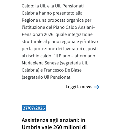
Caldo: la UIL e la UIL Pensionati
Calabria hanno presentato alla
Regione una proposta organica per
l’istituzione del Piano Caldo Anziani–
Pensionati 2026, quale integrazione
strutturale al piano regionale già attivo
per la protezione dei lavoratori esposti
al rischio caldo. “Il Piano – affermano
Mariaelena Senese (segretaria UIL
Calabria) e Francesco De Biase
(segretario Uil Pensionati
Leggi la news
Leggi la news
27/07/2026
Assistenza agli anziani: in
Umbria vale 260 milioni di