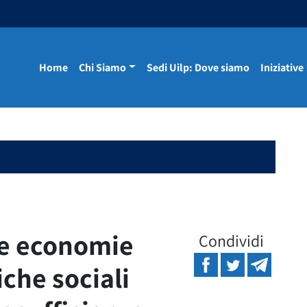
Home
Chi Siamo
Sedi Uilp: Dove siamo
Iniziative
le economie
Condividi
iche sociali