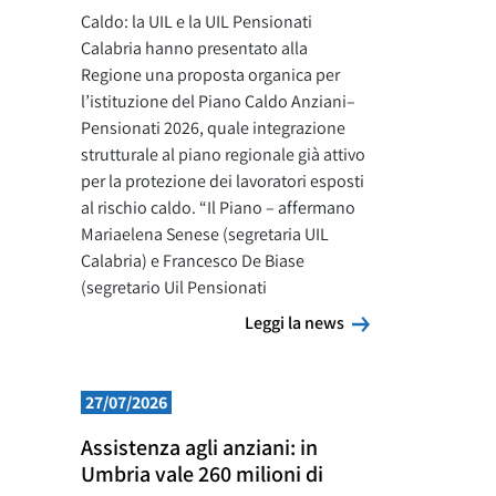
Caldo: la UIL e la UIL Pensionati
Calabria hanno presentato alla
Regione una proposta organica per
l’istituzione del Piano Caldo Anziani–
Pensionati 2026, quale integrazione
strutturale al piano regionale già attivo
per la protezione dei lavoratori esposti
al rischio caldo. “Il Piano – affermano
Mariaelena Senese (segretaria UIL
Calabria) e Francesco De Biase
(segretario Uil Pensionati
Leggi la news
Leggi la news
27/07/2026
Assistenza agli anziani: in
Umbria vale 260 milioni di