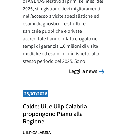
di AGENAS relativo ai primi sei mesi del
2026, si registrano lievi miglioramenti
nell’accesso a visite specialistiche ed
esami diagnostici. Le strutture
sanitarie pubbliche e private
accreditate hanno infatti erogato nei
tempi di garanzia 1,6 milioni di visite
mediche ed esami in più rispetto allo
stesso periodo del 2025. Sono
Leggi la news
Leggi la news
28/07/2026
Caldo: Uil e Uilp Calabria
propongono Piano alla
Regione
UILP CALABRIA