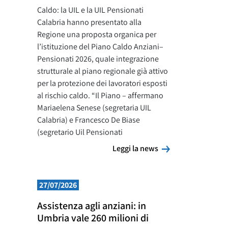
Caldo: la UIL e la UIL Pensionati
Calabria hanno presentato alla
Regione una proposta organica per
l’istituzione del Piano Caldo Anziani–
Pensionati 2026, quale integrazione
strutturale al piano regionale già attivo
per la protezione dei lavoratori esposti
al rischio caldo. “Il Piano – affermano
Mariaelena Senese (segretaria UIL
Calabria) e Francesco De Biase
(segretario Uil Pensionati
Leggi la news
Leggi la news
27/07/2026
Assistenza agli anziani: in
Umbria vale 260 milioni di