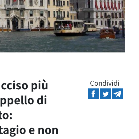
ucciso più
Condividi
appello di
to:
tagio e non