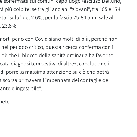
i è soffermata sui comuni capoluogo (escluso Belluno,
 più colpite: se fra gli anziani “giovani”, fra i 65 e i 74
ta “solo” del 2,6%, per la fascia 75-84 anni sale al
l 23,6%.
morti per o con Covid siano molti di più, perché non
si nel periodo critico, questa ricerca conferma con i
oè che il blocco della sanità ordinaria ha favorito
ancata diagnosi tempestiva di altre», concludono i
e di porre la massima attenzione su ciò che potrà
a scorsa primavera l’impennata dei contagi e dei
nte e ingestibile”.
eneto