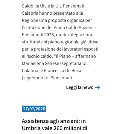
Caldo: la UIL e la UIL Pensionati
Calabria hanno presentato alla
Regione una proposta organica per
l’istituzione del Piano Caldo Anziani–
Pensionati 2026, quale integrazione
strutturale al piano regionale già attivo
per la protezione dei lavoratori esposti
al rischio caldo. “Il Piano – affermano
Mariaelena Senese (segretaria UIL
Calabria) e Francesco De Biase
(segretario Uil Pensionati
Leggi la news
Leggi la news
27/07/2026
Assistenza agli anziani: in
Umbria vale 260 milioni di