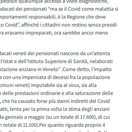
impedisce qualunque accesso a visite diagnostiche,
indacati dei pensionati “ma se il Covid come malattia si
mportamenti responsabili, è la Regione che deve
o Covid”, affinché i cittadini non restino senza presidi
avera eravamo impreparati, ora sarebbe ancor meno
indacati veneti dei pensionati nascono da un’attenta
’Istat e dell’Istituto Superiore di Sanità, rielaborati
olazione anziana in Veneto” .Come detto, l’impatto
a con una impennata di decessi fra la popolazione
omuni veneti) imputabile sia al virus, sia alla
elle prestazioni ordinarie e alla saturazione delle
d, che ha causato forse più danni indiretti del Covid
fatti, tenta per la prima volta la stima degli anziani
 da gennaio a maggio (su un totale di 17.600), di cui
 totale di 11.100).Per quanto riguarda proprio il