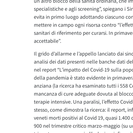
un altro blocco della sanità ordinaria, che 
specialistiche e agli screening”, spiegano i S
evita in primo luogo adottando ciascuno co
mettere in campo ogni risorsa contro “l’effett
sanitari di riferimento per curarsi. In prim
accettabile”.
Il grido d’allarme e l’appello lanciato dai s
analisi dei dati presenti nelle banche dati dell
nel report “L’impatto del Covid-19 sulla pop
della pandemia è stato evidente in primaver
anziana (la ricerca ha esaminato tutti i 558 C
mancanza di cure adeguate dovuta al blocco d
terapie intensive. Una paralisi, l’effetto Covi
stesso, come dimostra la ricerca: il report, in
veneti morti positivi al Covid 19, quasi 1.400
900 nel trimestre critico marzo-maggio (su un