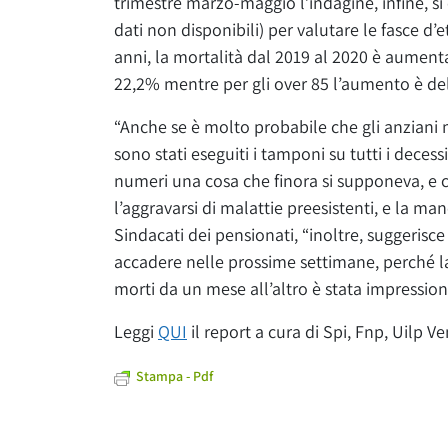
trimestre marzo-maggio l’indagine, infine, s
dati non disponibili) per valutare le fasce d’età
anni, la mortalità dal 2019 al 2020 è aumenta
22,2% mentre per gli over 85 l’aumento è de
“Anche se è molto probabile che gli anziani 
sono stati eseguiti i tamponi su tutti i deces
numeri una cosa che finora si supponeva, e ci
l’aggravarsi di malattie preesistenti, e la m
Sindacati dei pensionati, “inoltre, suggerisc
accadere nelle prossime settimane, perché l
morti da un mese all’altro è stata impressiona
Leggi
QUI
il report a cura di Spi, Fnp, Uilp V
Stampa - Pdf