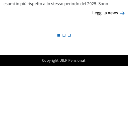
esami in più rispetto allo stesso periodo del 2025. Sono
L
Leggi la news
Copyright UILP Pensionati