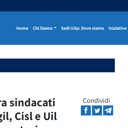
Home
Chi Siamo
Sedi Uilp: Dove siamo
Iniziative
ra sindacati
Condividi
l, Cisl e Uil