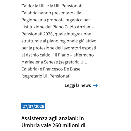
Caldo: la UIL e la UIL Pensionati
Calabria hanno presentato alla
Regione una proposta organica per
l’istituzione del Piano Caldo Anziani–
Pensionati 2026, quale integrazione
strutturale al piano regionale già attivo
per la protezione dei lavoratori esposti
al rischio caldo. “Il Piano – affermano
Mariaelena Senese (segretaria UIL
Calabria) e Francesco De Biase
(segretario Uil Pensionati
Leggi la news
Leggi la news
27/07/2026
Assistenza agli anziani: in
Umbria vale 260 milioni di