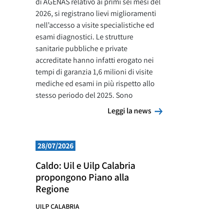
di AGENAS relativo ai primi sei mesi del
2026, si registrano lievi miglioramenti
nell’accesso a visite specialistiche ed
esami diagnostici. Le strutture
sanitarie pubbliche e private
accreditate hanno infatti erogato nei
tempi di garanzia 1,6 milioni di visite
mediche ed esami in più rispetto allo
stesso periodo del 2025. Sono
Leggi la news
Leggi la news
28/07/2026
Caldo: Uil e Uilp Calabria
propongono Piano alla
Regione
UILP CALABRIA