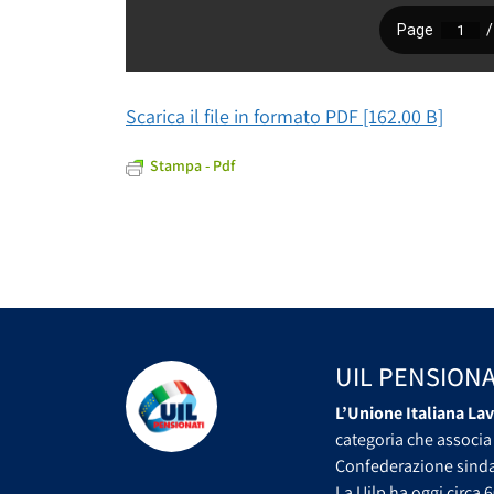
Scarica il file in formato PDF [162.00 B]
Stampa - Pdf
UIL PENSIONA
L’Unione Italiana Lav
categoria che associa 
Confederazione sindac
La Uilp ha oggi circa 6