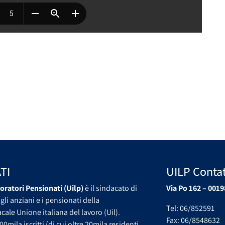
TI
UILP Contat
oratori Pensionati (Uilp)
è il sindacato di
Via Po 162 – 0019
gli anziani e i pensionati della
Tel: 06/852591
ale Unione italiana del lavoro (Uil).
Fax: 06/8548632
00mila iscritti (di cui oltre 20mila residenti