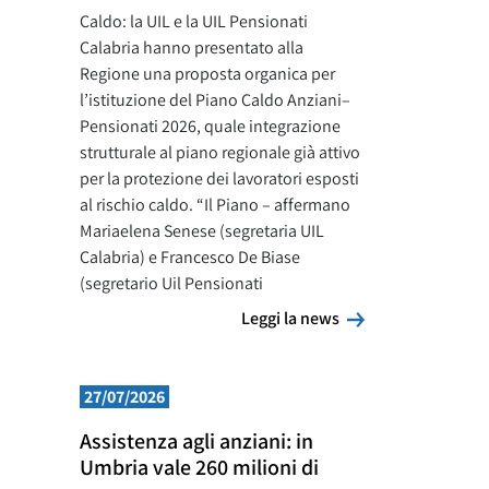
Caldo: la UIL e la UIL Pensionati
Calabria hanno presentato alla
Regione una proposta organica per
l’istituzione del Piano Caldo Anziani–
Pensionati 2026, quale integrazione
strutturale al piano regionale già attivo
per la protezione dei lavoratori esposti
al rischio caldo. “Il Piano – affermano
Mariaelena Senese (segretaria UIL
Calabria) e Francesco De Biase
(segretario Uil Pensionati
Leggi la news
Leggi la news
27/07/2026
Assistenza agli anziani: in
Umbria vale 260 milioni di