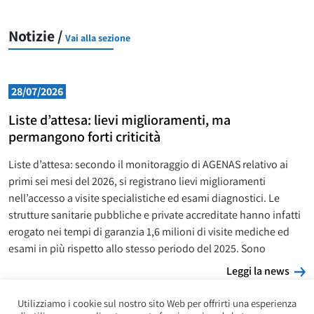
Notizie /
Vai alla sezione
28/07/2026
Liste d’attesa: lievi miglioramenti, ma
permangono forti criticità
Liste d’attesa: secondo il monitoraggio di AGENAS relativo ai
primi sei mesi del 2026, si registrano lievi miglioramenti
nell’accesso a visite specialistiche ed esami diagnostici. Le
strutture sanitarie pubbliche e private accreditate hanno infatti
erogato nei tempi di garanzia 1,6 milioni di visite mediche ed
esami in più rispetto allo stesso periodo del 2025. Sono
L
Leggi la news
Utilizziamo i cookie sul nostro sito Web per offrirti una esperienza