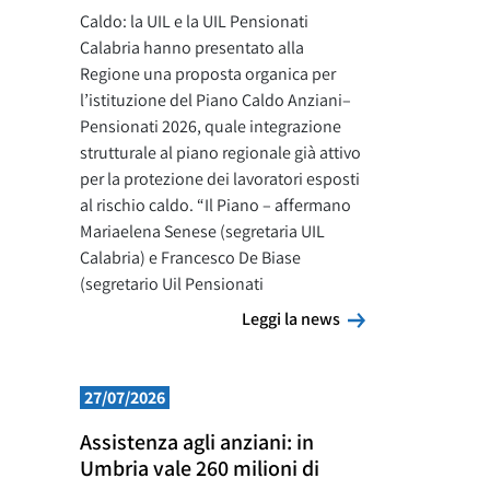
Caldo: la UIL e la UIL Pensionati
Calabria hanno presentato alla
Regione una proposta organica per
l’istituzione del Piano Caldo Anziani–
Pensionati 2026, quale integrazione
strutturale al piano regionale già attivo
per la protezione dei lavoratori esposti
al rischio caldo. “Il Piano – affermano
Mariaelena Senese (segretaria UIL
Calabria) e Francesco De Biase
(segretario Uil Pensionati
Leggi la news
Leggi la news
27/07/2026
Assistenza agli anziani: in
Umbria vale 260 milioni di